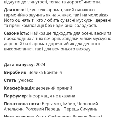
відчуття доглянутості, тепла та дорогої чистоти.
Для кого:
Це унісекс-аромат, який однаково
гармонійно звучить як на жінках, так і на чоловіках.
Його оцінять ті, хто любить сучасні мускусні, деревні
та пряні композиції без надмірної солодкості.
Сезонність:
Найкраще підходить для осені, весни та
прохолодних літніх вечорів. Завдяки м’якій мускусно-
деревній базі аромат доречний як для денного
використання, так і для вечірнього виходу.
Дата випуску:
2024
Виробник
: Велика Британія
Стать
: унісекс
Класифікація
: деревний пряний
Парфумер
: інформація не вказана
Початкова нота:
Бергамот, Імбир, Червоний
Апельсин, Рожевий Перець і Перець Сичуань
Нота «серця»:
Квіти, Cashmeran, Зелене Листя і