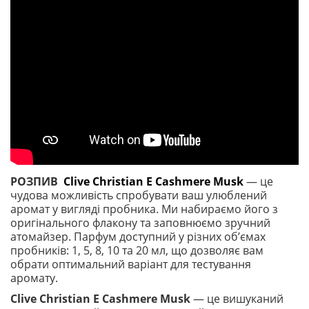
РОЗПИВ
Clive Christian E Cashmere Musk
— це
чудова можливість спробувати ваш улюблений
аромат у вигляді пробника. Ми набираємо його з
оригінального флакону та заповнюємо зручний
атомайзер. Парфум доступний у різних обʼємах
пробників: 1, 5, 8, 10 та 20 мл, що дозволяє вам
обрати оптимальний варіант для тестування
аромату.
Clive Christian E Cashmere Musk
— це вишуканий