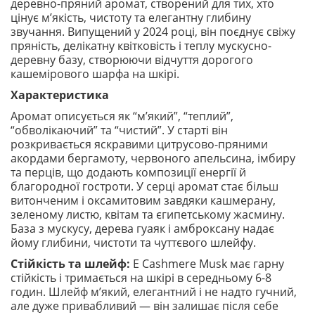
деревно-пряний аромат, створений для тих, хто
цінує м’якість, чистоту та елегантну глибину
звучання. Випущений у 2024 році, він поєднує свіжу
пряність, делікатну квітковість і теплу мускусно-
деревну базу, створюючи відчуття дорогого
кашемірового шарфа на шкірі.
Характеристика
Аромат описується як “м’який”, “теплий”,
“обволікаючий” та “чистий”. У старті він
розкривається яскравими цитрусово-пряними
акордами бергамоту, червоного апельсина, імбиру
та перців, що додають композиції енергії й
благородної гостроти. У серці аромат стає більш
витонченим і оксамитовим завдяки кашмерану,
зеленому листю, квітам та єгипетському жасмину.
База з мускусу, дерева гуаяк і амброксану надає
йому глибини, чистоти та чуттєвого шлейфу.
Стійкість та шлейф:
E Cashmere Musk має гарну
стійкість і тримається на шкірі в середньому 6-8
годин. Шлейф м’який, елегантний і не надто гучний,
але дуже привабливий — він залишає після себе