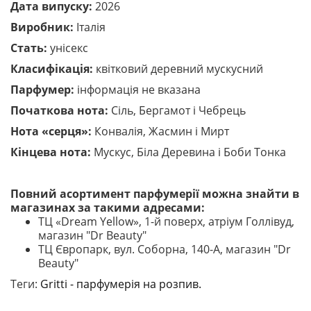
Дата випуску:
2026
Виробник:
Італія
Стать:
унісекс
Класифікація:
квітковий деревний мускусний
Парфумер:
інформація не вказана
Початкова нота:
Сіль, Бергамот і Чебрець
Нота «серця»:
Конвалія, Жасмин і Мирт
Кінцева нота:
Мускус, Біла Деревина і Боби Тонка
Повний асортимент парфумерії можна знайти в
магазинах за такими адресами:
ТЦ «Dream Yellow», 1-й поверх, атріум Голлівуд,
магазин "Dr Beauty"
ТЦ Європарк, вул. Соборна, 140-A, магазин "Dr
Beauty"
Теги:
Gritti - парфумерія на розпив.