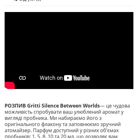
РОЗПИВ Gritti Silence Between Worlds
— це чудова
можливість спробувати ваш улюблений аромат у
вигляді пробника. Ми набираємо його з
оригінального флакону та заповнюємо зручний
атомайзер. Парфум доступний у різних обʼємах
пробників: 1, 5, 8, 10 та 20 мл, що дозволяє вам