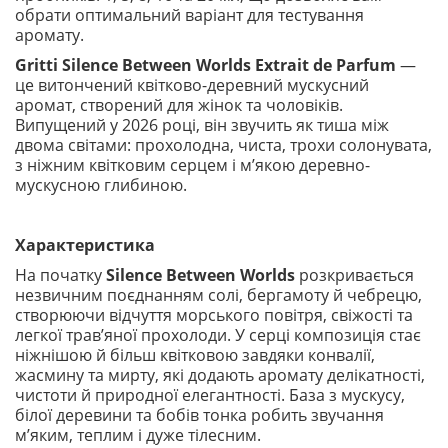
обрати оптимальний варіант для тестування
аромату.
Gritti Silence Between Worlds Extrait de Parfum
—
це витончений квітково-деревний мускусний
аромат, створений для жінок та чоловіків.
Випущений у 2026 році, він звучить як тиша між
двома світами: прохолодна, чиста, трохи солонувата,
з ніжним квітковим серцем і м’якою деревно-
мускусною глибиною.
Характеристика
На початку
Silence Between Worlds
розкривається
незвичним поєднанням солі, бергамоту й чебрецю,
створюючи відчуття морського повітря, свіжості та
легкої трав’яної прохолоди. У серці композиція стає
ніжнішою й більш квітковою завдяки конвалії,
жасмину та мирту, які додають аромату делікатності,
чистоти й природної елегантності. База з мускусу,
білої деревини та бобів тонка робить звучання
м’яким, теплим і дуже тілесним.