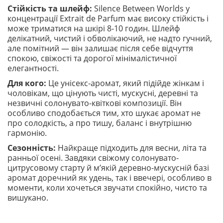
Стійкість та шлейф:
Silence Between Worlds у
концентрації Extrait de Parfum має високу стійкість і
може триматися на шкірі 8-10 годин. Шлейф
делікатний, чистий і обволікаючий, не надто гучний,
але помітний — він залишає після себе відчуття
спокою, свіжості та дорогої мінімалістичної
елегантності.
Для кого:
Це унісекс-аромат, який підійде жінкам і
чоловікам, що цінують чисті, мускусні, деревні та
незвичні солонувато-квіткові композиції. Він
особливо сподобається тим, хто шукає аромат не
про солодкість, а про тишу, баланс і внутрішню
гармонію.
Сезонність:
Найкраще підходить для весни, літа та
ранньої осені. Завдяки свіжому солонувато-
цитрусовому старту й м’якій деревно-мускусній базі
аромат доречний як удень, так і ввечері, особливо в
моменти, коли хочеться звучати спокійно, чисто та
вишукано.