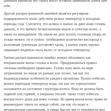
длинных причесок без страха могут оставить привычную длину при
себе.
Другой распространенной ошибкой является регулярная
подверженность волос действию резких температур в холодные
периоды года. Считается, что шляпы и шапки не дают коже головы
дышать, и это чревато безжизненным видом и сухостью волос, а
также их выпадением. На самом же деле носить головные уборы не
только можно, но и нужно: необходимое количество кислорода к
волосяным луковицам доставляет кровь, а шапки очень хорошо
защищают видимую часть волос от холодных температур.
Третью распространенную ошибку можно обозначить как
неправильное мытье головы и волос. Придерживаться правил
гигиены необходимо правильно. Голову надо мыть по мере
загрязнения, но никак не раньше или позже, так как это
индивидуальные особенности каждого организма. Нужно избегать
резких перепадов температур воды, так как это отрицательно
сказывается на состоянии структуры волоса. Вода не должна быть
ледяной или горячей, а умеренно теплой; также стоит избегать
контрастного душа для кожи головы. Во время мытья волос врачи не
рекомендуют тереть их между собой, так как это ведет к
механическим нарушениям, и пряди быстро могут приобрести вид