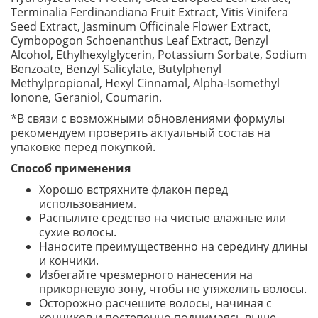
Terminalia Ferdinandiana Fruit Extract, Vitis Vinifera
Seed Extract, Jasminum Officinale Flower Extract,
Cymbopogon Schoenanthus Leaf Extract, Benzyl
Alcohol, Ethylhexylglycerin, Potassium Sorbate, Sodium
Benzoate, Benzyl Salicylate, Butylphenyl
Methylpropional, Hexyl Cinnamal, Alpha-Isomethyl
Ionone, Geraniol, Coumarin.
*В связи с возможными обновлениями формулы
рекомендуем проверять актуальный состав на
упаковке перед покупкой.
Способ применения
Хорошо встряхните флакон перед
использованием.
Распылите средство на чистые влажные или
сухие волосы.
Наносите преимущественно на середину длины
и кончики.
Избегайте чрезмерного нанесения на
прикорневую зону, чтобы не утяжелить волосы.
Осторожно расчешите волосы, начиная с
кончиков и постепенно поднимаясь выше.