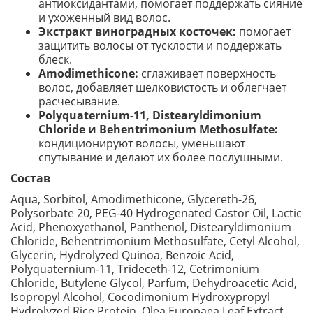
антиоксидантами, помогает поддержать сияние
и ухоженный вид волос.
Экстракт виноградных косточек:
помогает
защитить волосы от тусклости и поддержать
блеск.
Amodimethicone:
сглаживает поверхность
волос, добавляет шелковистость и облегчает
расчесывание.
Polyquaternium-11, Distearyldimonium
Chloride и Behentrimonium Methosulfate:
кондиционируют волосы, уменьшают
спутывание и делают их более послушными.
Состав
Aqua, Sorbitol, Amodimethicone, Glycereth-26,
Polysorbate 20, PEG-40 Hydrogenated Castor Oil, Lactic
Acid, Phenoxyethanol, Panthenol, Distearyldimonium
Chloride, Behentrimonium Methosulfate, Cetyl Alcohol,
Glycerin, Hydrolyzed Quinoa, Benzoic Acid,
Polyquaternium-11, Trideceth-12, Cetrimonium
Chloride, Butylene Glycol, Parfum, Dehydroacetic Acid,
Isopropyl Alcohol, Cocodimonium Hydroxypropyl
Hydrolyzed Rice Protein, Olea Europaea Leaf Extract,