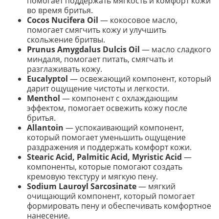
помогает поддержать мягкость и комфорт кожи
во время бритья.
Cocos Nucifera Oil
— кокосовое масло,
помогает смягчить кожу и улучшить
скольжение бритвы.
Prunus Amygdalus Dulcis Oil
— масло сладкого
миндаля, помогает питать, смягчать и
разглаживать кожу.
Eucalyptol
— освежающий компонент, который
дарит ощущение чистоты и легкости.
Menthol
— компонент с охлаждающим
эффектом, помогает освежить кожу после
бритья.
Allantoin
— успокаивающий компонент,
который помогает уменьшить ощущение
раздражения и поддержать комфорт кожи.
Stearic Acid, Palmitic Acid, Myristic Acid
—
компоненты, которые помогают создать
кремовую текстуру и мягкую пену.
Sodium Lauroyl Sarcosinate
— мягкий
очищающий компонент, который помогает
формировать пену и обеспечивать комфортное
нанесение.