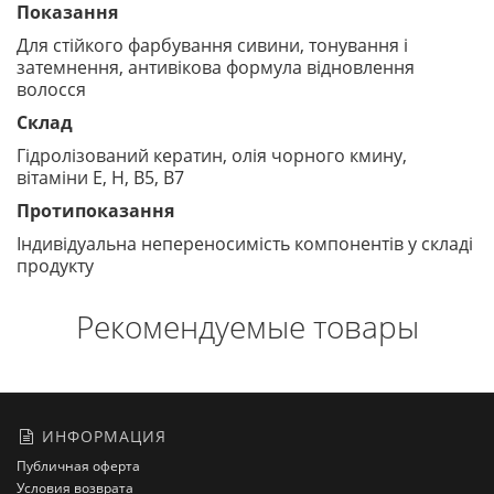
Показання
Для стійкого фарбування сивини, тонування і
затемнення, антивікова формула відновлення
волосся
Cклад
Гідролізований кератин, олія чорного кмину,
вітаміни E, H, B5, B7
Протипоказання
Індивідуальна непереносимість компонентів у складі
продукту
Рекомендуемые товары
ИНФОРМАЦИЯ
Публичная оферта
Условия возврата