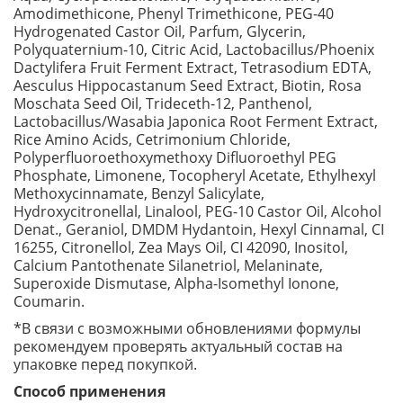
Amodimethicone, Phenyl Trimethicone, PEG-40
Hydrogenated Castor Oil, Parfum, Glycerin,
Polyquaternium-10, Citric Acid, Lactobacillus/Phoenix
Dactylifera Fruit Ferment Extract, Tetrasodium EDTA,
Aesculus Hippocastanum Seed Extract, Biotin, Rosa
Moschata Seed Oil, Trideceth-12, Panthenol,
Lactobacillus/Wasabia Japonica Root Ferment Extract,
Rice Amino Acids, Cetrimonium Chloride,
Polyperfluoroethoxymethoxy Difluoroethyl PEG
Phosphate, Limonene, Tocopheryl Acetate, Ethylhexyl
Methoxycinnamate, Benzyl Salicylate,
Hydroxycitronellal, Linalool, PEG-10 Castor Oil, Alcohol
Denat., Geraniol, DMDM Hydantoin, Hexyl Cinnamal, CI
16255, Citronellol, Zea Mays Oil, CI 42090, Inositol,
Calcium Pantothenate Silanetriol, Melaninate,
Superoxide Dismutase, Alpha-Isomethyl Ionone,
Coumarin.
*В связи с возможными обновлениями формулы
рекомендуем проверять актуальный состав на
упаковке перед покупкой.
Способ применения