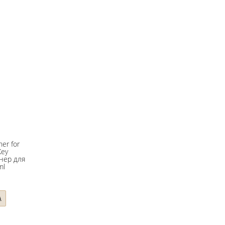
ner for
Key
нер для
ml