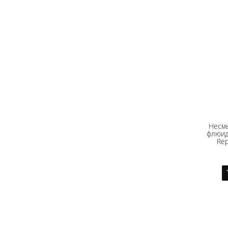
Несм
флюид 
Rep