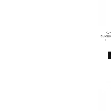
Кон
вьющег
Cur