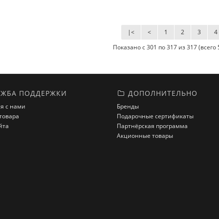
|<
<
1
2
3
4
Показано с 301 по 317 из 317 (всего
ЖБА ПОДДЕРЖКИ
ДОПОЛНИТЕЛЬНО
я с нами
Бренды
товара
Подарочные сертификаты
йта
Партнёрская программа
Акционные товары