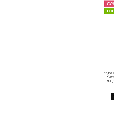
ЛУ
СН
Saryna K
Sar
конд