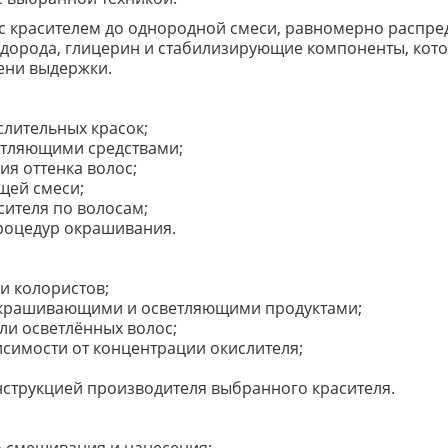
с красителем до однородной смеси, равномерно распред
одорода, глицерин и стабилизирующие компоненты, ко
ени выдержки.
лительных красок;
етляющими средствами;
ия оттенка волос;
щей смеси;
ителя по волосам;
роцедур окрашивания.
и колористов;
окрашивающими и осветляющими продуктами;
ли осветлённых волос;
исимости от концентрации окислителя;
инструкцией производителя выбранного красителя.