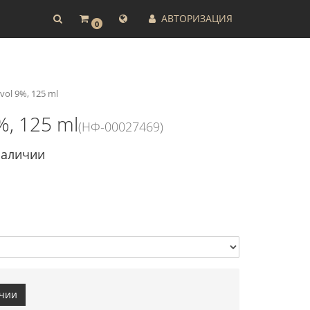
АВТОРИЗАЦИЯ
0
ol 9%, 125 ml
%, 125 ml
(НФ-00027469)
наличии
ичии