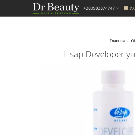
+380983874747
У
Главная
О
Lisap Developer у