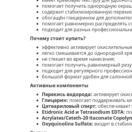
имеет кремовую текстуру для удобног
помогает получить однородную окра
содержит стабилизированную перекис
обогащён глицерином для дополнител
помогает равномерно распределять со
подходит для разных профессиональны
Почему стоит купить?
эффективно активирует окислительны
легко смешивается до однородной кр
не стекает во время нанесения;
помогает получить равномерный резу
подходит для регулярного профессио
большой формат удобен для салонной
Активные компоненты
Перекись водорода:
активирует окис
Глицерин:
помогает поддерживать мя
Цетеариловый спирт:
обеспечивает 
Etidronic Acid и Tetrasodium EDTA:
по
Acrylates/Ceteth-20 Itaconate Copoly
Oxyquinoline Sulfate:
входит в стаби