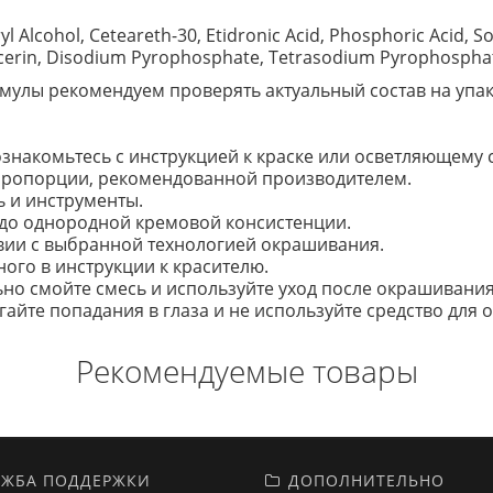
yl Alcohol, Ceteareth-30, Etidronic Acid, Phosphoric Acid,
ycerin, Disodium Pyrophosphate, Tetrasodium Pyrophosphate
улы рекомендуем проверять актуальный состав на упак
накомьтесь с инструкцией к краске или осветляющему с
 пропорции, рекомендованной производителем.
 и инструменты.
до однородной кремовой консистенции.
твии с выбранной технологией окрашивания.
ого в инструкции к красителю.
о смойте смесь и используйте уход после окрашивания
гайте попадания в глаза и не используйте средство для
Рекомендуемые товары
ЖБА ПОДДЕРЖКИ
ДОПОЛНИТЕЛЬНО