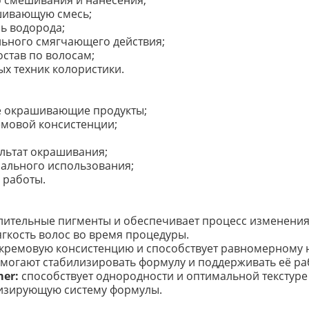
о смешивания и нанесения;
шивающую смесь;
ь водорода;
ьного смягчающего действия;
став по волосам;
х техник колористики.
е окрашивающие продукты;
емовой консистенции;
льтат окрашивания;
нального использования;
 работы.
лительные пигменты и обеспечивает процесс изменения 
гкость волос во время процедуры.
кремовую консистенцию и способствует равномерному 
могают стабилизировать формулу и поддерживать её ра
mer:
способствует однородности и оптимальной текстуре 
лизирующую систему формулы.