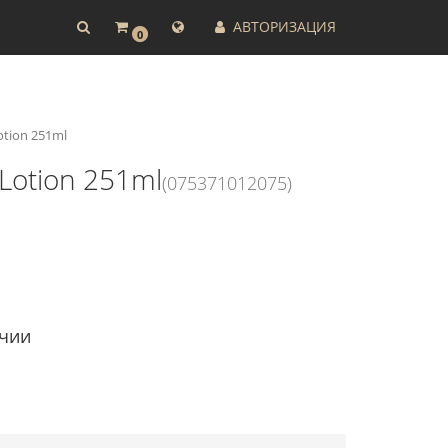
АВТОРИЗАЦИЯ
0
otion 251ml
Lotion 251ml
(075371012075)
ичии