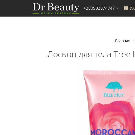
+380983874747
У
Главная
Лосьон для тела Tree 