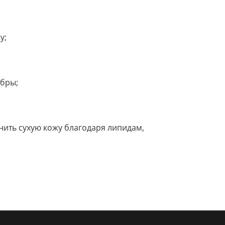
у;
мбры;
нить сухую кожу благодаря липидам,