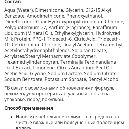
Состав
Aqua (Water), Dimethicone, Glycerin, C12-15 Alkyl
Benzoate, Amodimethicone, Phenoxyethanol,
Dimethiconol, Guar Hydroxypropyltrimonium Chloride,
Polyquaternium-37, Parfum (Fragrance), Paraffinum
Liquidum (Mineral Oil), Ethylhexylglycerin, Hydrolyzed
Milk Protein, PPG-1 Trideceth-6, Citric Acid, Trideceth-
10, Cetrimonium Chloride, Linalyl Acetate, Tetramethyl
Acetyloctahydronaphthalenes, Sorbitan Oleate,
Acrylates/Stearyl Methacrylate Copolymer,
Hexamethylindanopyran, Terminalia Ferdinandiana
Fruit Extract, Limonene, Citrus Aurantium Peel Oil,
Acetic Acid, Glycine, Sodium Lactate, Sodium Citrate,
Sodium Benzoate, Potassium Sorbate, Benzyl Alcohol.
*В связи с возможными обновлениями формулы
рекомендуем проверять актуальный состав на
упаковке, перед покупкой.
Способ применения
Нанесите небольшое количество средства на
чистые влажные или подсушенные полотенцем
волосы.