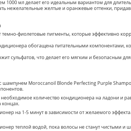
ем 1000 мл делает его идеальным вариантом для длител
ать нежелательные желтые и оранжевые оттенки, придав
а
 темно-фиолетовые пигменты, которые эффективно корре
ндиционера обогащена питательными компонентами, кот
ржит сульфатов, что делает его мягким и безопасным дл
с шампунем Moroccanoil Blonde Perfecting Purple Shamp
понентов.
е необходимое количество кондиционера на ладони и ра
 концах.
ционер на 1-5 минут в зависимости от желаемого эффект
ионер теплой водой, пока волосы не станут чистыми и 