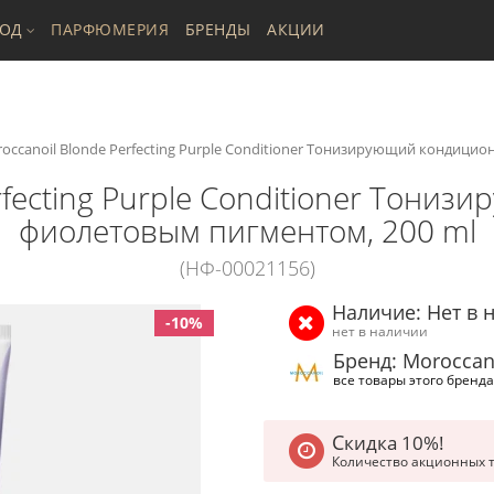
ХОД
ПАРФЮМЕРИЯ
БРЕНДЫ
АКЦИИ
occanoil Blonde Perfecting Purple Conditioner Тонизирующий кондицио
rfecting Purple Conditioner Тони
фиолетовым пигментом, 200 ml
(НФ-00021156)
Наличие: Нет в 
-10%
нет в наличии
Бренд: Moroccan
все товары этого бренда
Скидка 10%!
Количество акционных 