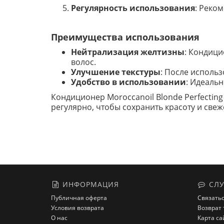
Регулярность использования
: Реко
Преимущества использования
Нейтрализация желтизны
: Кондици
волос.
Улучшение текстуры
: После исполь
Удобство в использовании
: Идеаль
Кондиционер Moroccanoil Blonde Perfectin
регулярно, чтобы сохранить красоту и свеж
ИНФОРМАЦИЯ
СЛУ
Публичная оферта
Связатьс
Условия возврата
Возврат 
О нас
Карта са