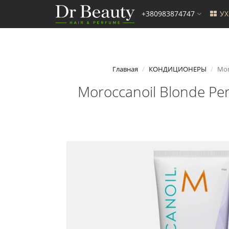
+380983874747
У
Главная
КОНДИЦИОНЕРЫ
Mor
Moroccanoil Blonde Pe