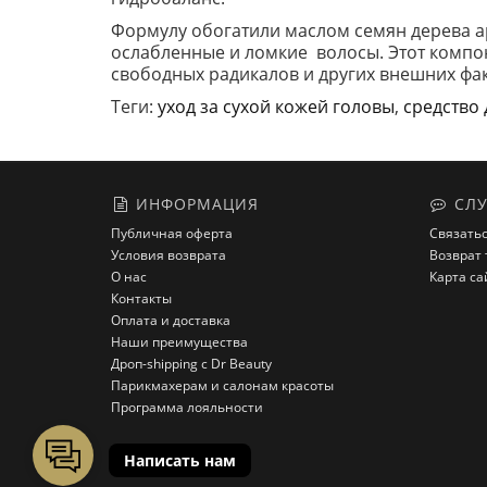
Формулу обогатили маслом семян дерева а
ослабленные и ломкие волосы. Этот компоне
свободных радикалов и других внешних фа
Теги:
уход за сухой кожей головы
,
средство 
ИНФОРМАЦИЯ
СЛУ
Публичная оферта
Связатьс
Условия возврата
Возврат 
О нас
Карта са
Контакты
Оплата и доставка
Наши преимущества
Дроп-shipping с Dr Beauty
Парикмахерам и салонам красоты
Программа лояльности