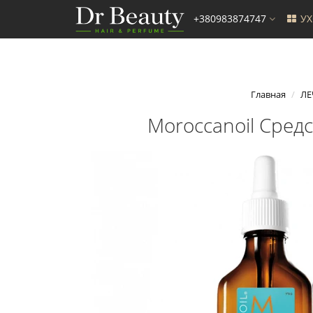
+380983874747
У
Главная
ЛЕ
Moroccanoil Средс