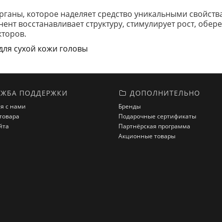
рганы, которое наделяет средство уникальными свойств
нт восстанавливает структуру, стимулирует рост, обере
кторов.
для сухой кожи головы
ЖБА ПОДДЕРЖКИ
ДОПОЛНИТЕЛЬНО
я с нами
Бренды
товара
Подарочные сертификаты
йта
Партнёрская программа
Акционные товары