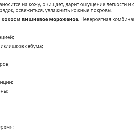
наносится на кожу, очищает, дарит ощущение легкости и
орядок, освежиться, увлажнить кожные покровы.
ь
кокос и вишневое мороженое
. Невероятная комбина
нцией;
и излишков себума;
ров;
енции;
ены;
время;