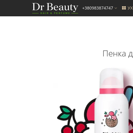
+380983874747
У
Пенка д