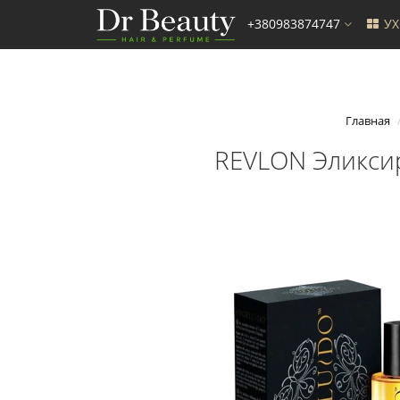
+380983874747
У
Главная
REVLON Эликсир 