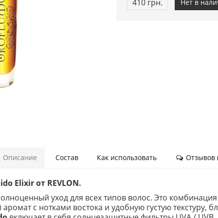
410 грн.
Нет в нал
Описание
Состав
Как использовать
Отзывов (
do Elixir от REVLON.
полноценный уход для всех типов волос. Это комбинация
 аромат с нотками востока и удобную густую текстуру, 
do
включает в себя солнцезащитные фильтры UVA / UVB.