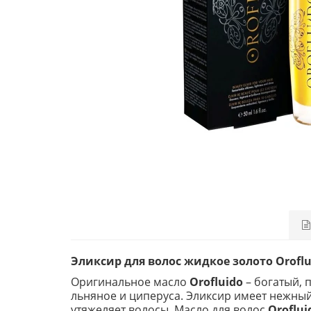
Эликсир для волос жидкое золото Oroflui
Оригинальное масло
Orofluido
– богатый, 
льняное и циперуса. Эликсир имеет нежный
утяжеляет волосы. Масло для волос
Oroflui