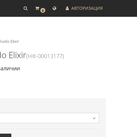
АВТОРИЗАЦИЯ
0
ido Elixir
 Elixir
(НФ-00013177)
наличии