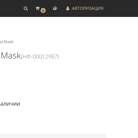
АВТОРИЗАЦИЯ
0
ia Mask
 Mask
(НФ-00012987)
наличии