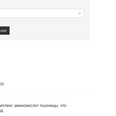
ичии
0)
мплекс аминокислот пшеницы, что
й.