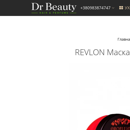
+380983874747
У
Главна
REVLON Маска 