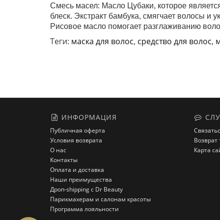
Смесь масел: Масло Цубаки, которое являет
блеск. Экстракт бамбука, смягчает волосы и 
Рисовое масло помогает разглаживанию воло
Теги:
маска для волос
,
средство для волос
,
м
ИНФОРМАЦИЯ
СЛУ
Публичная оферта
Связатьс
Условия возврата
Возврат 
О нас
Карта са
Контакты
Оплата и доставка
Наши преимущества
Дроп-shipping с Dr Beauty
Парикмахерам и салонам красоты
Программа лояльности