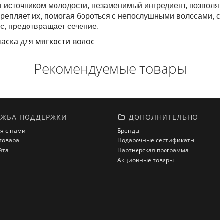
ся источником молодости, незаменимый ингредиент, позвол
укрепляет их, помогая бороться с непослушными волосами, 
с, предотвращает сечение.
аска для мягкости волос
Рекомендуемые товары
ЖБА ПОДДЕРЖКИ
ДОПОЛНИТЕЛЬНО
я с нами
Бренды
товара
Подарочные сертификаты
йта
Партнёрская программа
Акционные товары