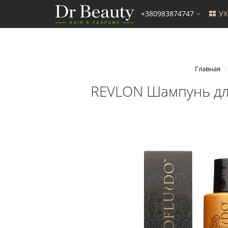
+380983874747
У
Главная
REVLON Шампунь для