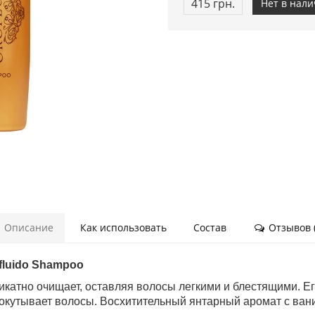
415 грн.
Нет в нал
Описание
Как использовать
Состав
Отзывов (
fluido Shampoo
катно очищает, оставляя волосы легкими и блестящими. Его
я окутывает волосы. Восхитительный янтарный аромат с ван