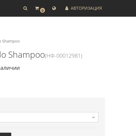
АВТОРИЗАЦИЯ
0
do Shampoo
ido Shampoo
(НФ-00012981)
наличии