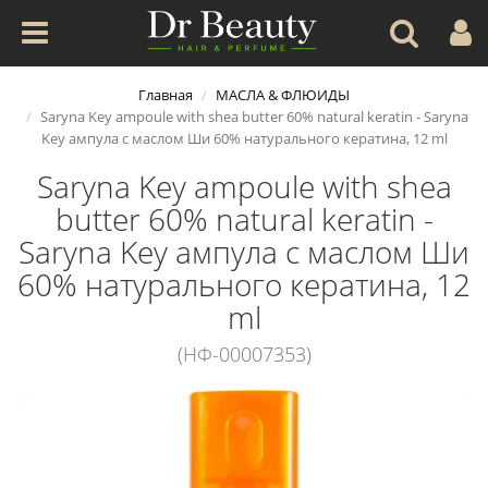
Главная
МАСЛА & ФЛЮИДЫ
Saryna Key ampoule with shea butter 60% natural keratin - Saryna
Key ампула с маслом Ши 60% натурального кератина, 12 ml
Saryna Key ampoule with shea
butter 60% natural keratin -
Saryna Key ампула с маслом Ши
60% натурального кератина, 12
ml
(НФ-00007353)