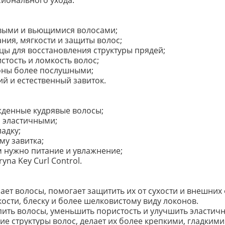
ионального ухода.
явыми и вьющимися волосами;
ния, мягкости и защиты волос;
ы для восстановления структуры прядей;
стость и ломкость волос;
коны более послушными;
й и естественный завиток.
жденные кудрявые волосы;
и эластичными;
адку;
у завитка;
м нужно питание и увлажнение;
na Key Curl Control.
ает волосы, помогает защитить их от сухости и внешних
ости, блеску и более шелковистому виду локонов.
ить волосы, уменьшить пористость и улучшить эластичн
е структуры волос, делает их более крепкими, гладким