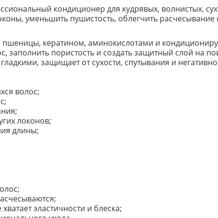
фессиональный кондиционер для кудрявых, волнистых, су
оконы, уменьшить пушистость, облегчить расчесывание и
и пшеницы, кератином, аминокислотами и кондициони
с, заполнить пористость и создать защитный слой на п
ладкими, защищает от сухости, спутывания и негативно
хся волос;
с;
ания;
угих локонов;
ния длины;
олос;
расчесываются;
хватает эластичности и блеска;