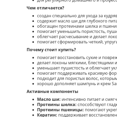
для регулярного домашнего и професс
Чем отличается?
создан специально для ухода за кудр
содержит масло ши для глубокого пита
обогащен протеинами шелка и пшениц
помогает уменьшить пористость, пуши
облегчает расчесывание и делает ло
помогает сформировать четкий, упруги
Почему стоит купить?
помогает восстановить сухие и повре
делает локоны мягкими, блестящими 
уменьшает пушистость и облегчает укл
помогает поддерживать красивую форм
подходит для пористых волос, которы
хорошо дополняет шампунь и крем Sary
Активные компоненты
Масло ши:
интенсивно питает и смягч
Протеины шелка:
способствуют гладк
Протеины пшеницы:
помогают укреп
Кератин:
поддерживает восстановлени