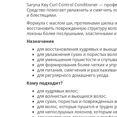
Saryna Key Curl Control Conditioner — про
Средство помогает увлажнить и смягчить л
и блестящими.
Формула с маслом ши, протеинами шелка 
восстановить поврежденную структуру воло
локоны более послушными, эластичными и г
Назначение
для восстановления кудрявых и вьющи
для увлажнения сухих и пористых воло
для уменьшения пушистости и спутыв
для формирования более четких и упр
для питания, смягчения и разглажива
для регулярного домашнего ухода.
Кому подходит?
для кудрявых волос;
для волнистых и вьющихся волос;
для сухих, пористых и поврежденных в
для волос, которые пушатся и трудно 
для непослушных локонов, которым не 