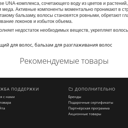
е UNA-комплекса, сочетающего воду из цветов и растений,
и меда. Активные компоненты моментально проникают в ст
такому бальзаму, волосы становятся ровными, обретают гла
ивание локонов и избыток объема.
олняет недостаток необходимых веществ, укрепляет волос
щий для волос
,
бальзам для разглаживания волос
Рекомендуемые товары
ЖБА ПОДДЕРЖКИ
ДОПОЛНИТЕЛЬНО
я с нами
Бренды
товара
Подарочные сертификаты
йта
Партнёрская программа
Акционные товары