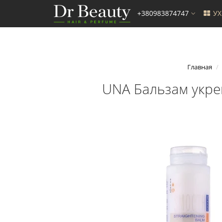
+380983874747
У
Главная
UNA Бальзам укре