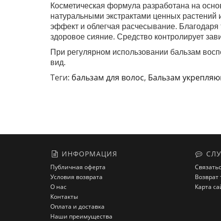
Косметическая формула разработана на основ
натуральными экстрактами ценных растений 
эффект и облегчая расчесывание. Благодаря 
здоровое сияние. Средство контролирует зав
При регулярном использовании бальзам восп
вид.
Теги:
бальзам для волос
,
Бальзам укрепляю
ИНФОРМАЦИЯ
СЛУ
Публичная оферта
Связатьс
Условия возврата
Возврат 
О нас
Карта са
Контакты
Оплата и доставка
Наши преимущества