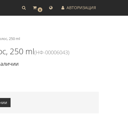
АВТОРИЗАЦИЯ
0
лос, 250 ml
с, 250 ml
(НФ-00006043)
наличии
ичии