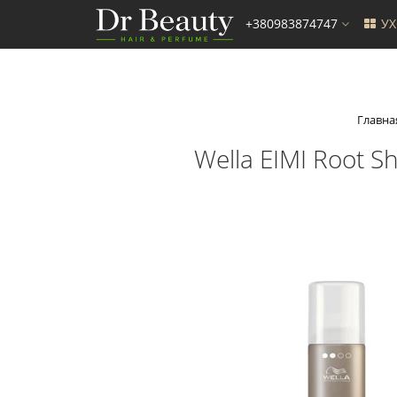
+380983874747
У
Главна
Wella EIMI Root 