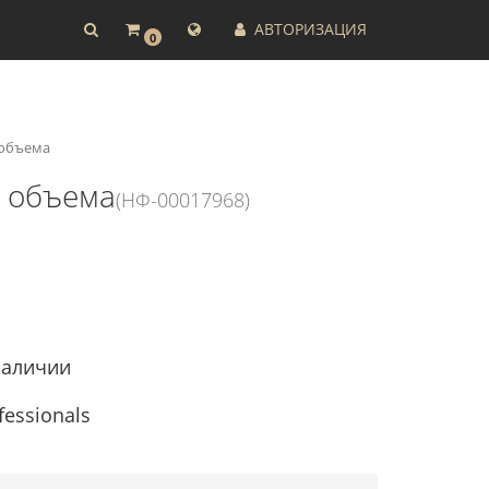
АВТОРИЗАЦИЯ
0
 объема
о объема
(НФ-00017968)
наличии
fessionals