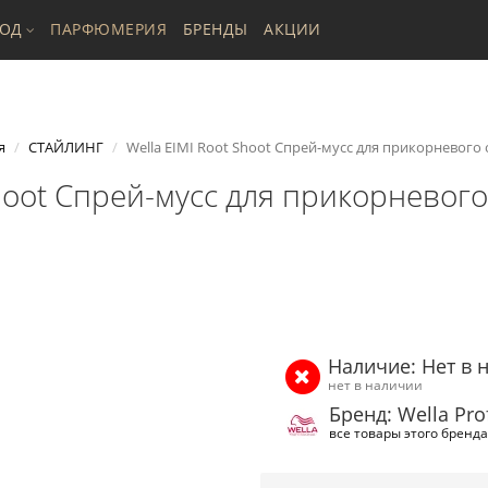
ХОД
ПАРФЮМЕРИЯ
БРЕНДЫ
АКЦИИ
я
СТАЙЛИНГ
Wella EIMI Root Shoot Спрей-мусс для прикорневого
Shoot Спрей-мусс для прикорневог
Наличие: Нет в 
нет в наличии
Бренд: Wella Pro
все товары этого бренда