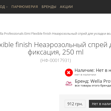
ХОД
ПАРФЮМЕРИЯ
БРЕНДЫ
АКЦИИ
la Professionals Eimi Flexible finish Неаэрозольный спрей для укладки в
lexible finish Неаэрозольный спре
фиксация, 250 ml
(НФ-00017931)
Наличие: Нет в 
нет в наличии
Бренд: Wella Pro
все товары этого бренда
912 грн.
Нет в нал