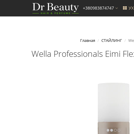
+380983874747
У
Главная
СТАЙЛИНГ
Wel
Wella Professionals Eimi F