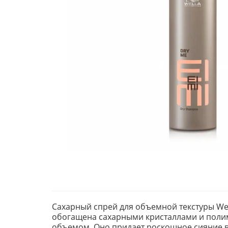
Сахарный спрей для объемной текстуры Well
обогащена сахарными кристаллами и полим
объемом. Оно придает роскошное сияние в