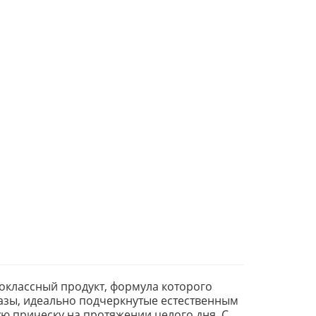
ококлассный продукт, формула которого
азы, идеально подчеркнутые естественным
ю прическу на протяжении целого дня. С