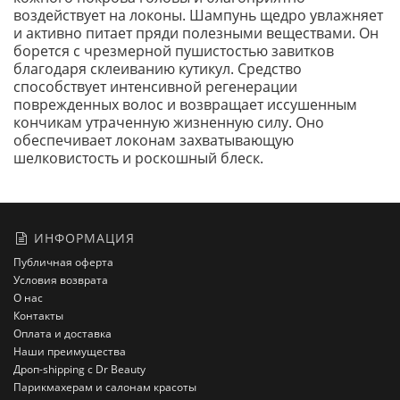
воздействует на локоны. Шампунь щедро увлажняет
и активно питает пряди полезными веществами. Он
борется с чрезмерной пушистостью завитков
благодаря склеиванию кутикул. Средство
способствует интенсивной регенерации
поврежденных волос и возвращает иссушенным
кончикам утраченную жизненную силу. Оно
обеспечивает локонам захватывающую
шелковистость и роскошный блеск.
ИНФОРМАЦИЯ
Публичная оферта
Условия возврата
О нас
Контакты
Оплата и доставка
Наши преимущества
Дроп-shipping с Dr Beauty
Парикмахерам и салонам красоты