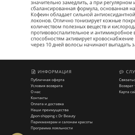
значительно замедлить, а при регулярном
сбалансированная формула, основанная на
Кофеин обладает сильной антиоксидантной
локонов. Отлично тонизирует кожные покр
количеством полезных веществ и кислорода
противовоспалительное и антимикробное 
способностям активирует кровоснабжение 
через 10 дней волосы начинают выпадать 
ИНФОРМАЦИЯ
СЛУ
Публичная оферта
Связатьс
Условия возврата
Возврат 
О нас
Карта са
Контакты
Оплата и доставка
Наши преимущества
Дроп-shipping с Dr Beauty
Парикмахерам и салонам красоты
Программа лояльности