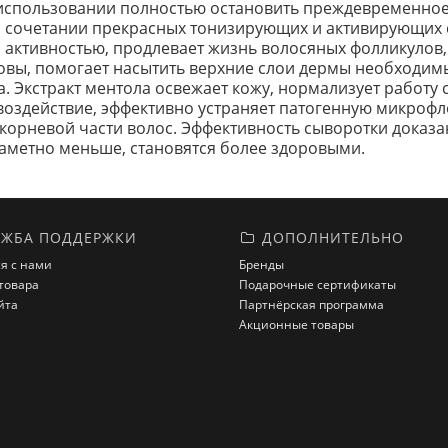
 использовании полностью остановить преждевременное 
 сочетании прекрасных тонизирующих и активирующих с
 активностью, продлевает жизнь волосяных фолликулов
овы, помогает насытить верхние слои дермы необходим
. Экстракт ментола освежает кожу, нормализует работу 
воздействие, эффективно устраняет патогенную микроф
корневой части волос. Эффективность сыворотки доказ
заметно меньше, становятся более здоровыми.
ЖБА ПОДДЕРЖКИ
ДОПОЛНИТЕЛЬНО
я с нами
Бренды
товара
Подарочные сертификаты
йта
Партнёрская программа
Акционные товары