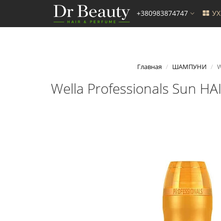
+380983874747
У
Главная
ШАМПУНИ
W
Wella Professionals Sun