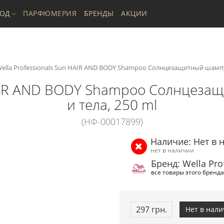
ХОД
ПАРФЮМЕРИЯ
БРЕНДЫ
АКЦИИ
ella Professionals Sun HAIR AND BODY Shampoo Солнцезащитный шампун
 HAIR AND BODY Shampoo Солнцеза
и тела, 250 ml
(НФ-00017899)
Наличие: Нет в 
нет в наличии
Бренд: Wella Pro
все товары этого бренда
297 грн.
Нет в нал