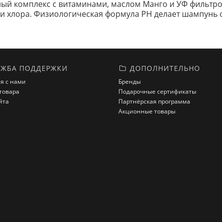
ый комплекс с витаминами, маслом Манго и УФ фильтром
ра и хлора. Физиологическая формула PH делает шампун
ЖБА ПОДДЕРЖКИ
ДОПОЛНИТЕЛЬНО
я с нами
Бренды
товара
Подарочные сертификаты
йта
Партнёрская программа
Акционные товары