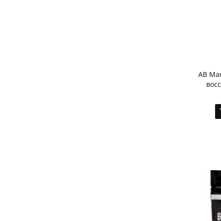
AB Ма
восс