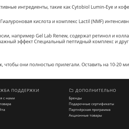
тивные ингредиенты, такие как Cytobiol Lumin-Eye и ко
Гиалуроновая кислота и комплекс Lactil (NMF) интенсив
рсии, например Gel Lab Renew, содержат ретинол и колл
енажный эффект Специальный пептидный комплекс и дру
к, чтобы они полностью прилегали. Оставить на 10-20 м
ЖБА ПОДДЕРЖКИ
ДОПОЛНИТЕЛЬНО
я с нами
Бренды
товара
Подарочные сертификаты
йта
Партнёрская программа
Акционные товары