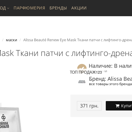
ХОД
ПАРФЮМЕРИЯ
БРЕНДЫ
АКЦИИ
маски
Alissa Beauté Renew Eye Mask Ткани патчи с лифтинго-дре
 Mask Ткани патчи с лифтинго-дре
Наличие: В нал
в наличии
ТОП ПРОДАЖ123
Бренд: Alissa Be
все товары этого бренда
371 грн.
Купи