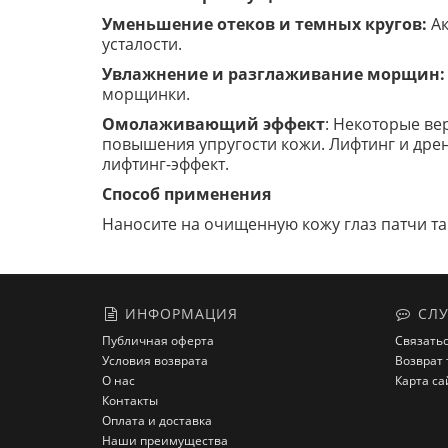
Уменьшение отеков и темных кругов:
Ак
усталости.
Увлажнение и разглаживание морщин:
морщинки.
Омолаживающий эффект
: Некоторые ве
повышения упругости кожи. Лифтинг и др
лифтинг-эффект.
Способ применения
Наносите на очищенную кожу глаз патчи та
ИНФОРМАЦИЯ
СЛУ
Публичная оферта
Связатьс
Условия возврата
Возврат 
О нас
Карта са
Контакты
Оплата и доставка
Наши преимущества