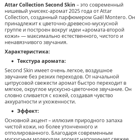
Attar Collection Second Skin
– это современный
нишевый унисекс-аромат 2025 года от Attar
Collection, созданный парфюмером Gaël Montero. Он
принадлежит к цветочно-древесно-мускусной
группе и построен вокруг идеи «аромата-второй
кожи» — максимально естественного, чистого и
ненавязчивого звучания.
Характеристика:
Текстура аромата:
Second Skin имеет очень легкое, воздушное
звучание без резких переходов. От начальной
цитрусовой свежести аромат быстро переходит в
мягкое, округлое мускусно-цветочное звучание. Он
словно сливается с кожей, создавая чувство
аккуратности и ухоженности.
Эффект:
Основной акцент – иллюзия природного запаха
чистой кожи, но более утонченного и
отполированного. Благодаря современным
мускусным молекулам аромат напоминает свежее