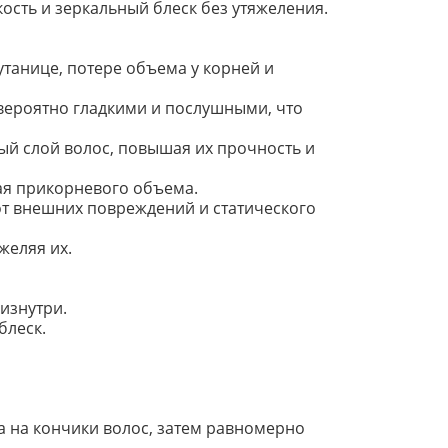
ость и зеркальный блеск без утяжеления.
утанице, потере объема у корней и
евероятно гладкими и послушными, что
ый слой волос, повышая их прочность и
ая прикорневого объема.
от внешних повреждений и статического
желяя их.
изнутри.
блеск.
 на кончики волос, затем равномерно