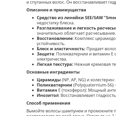
и спутанных волос. Он восстанавливает гид
Описание и преимущества
Средство из линейки SEE/SAW "Sm
недостатку блеска.
Разглаживание и легкость расчес
значительно облегчает расчесывание.
Восстановление
: Комплекс церамидо
устойчивость.
Блеск и эластичность:
Придает волос
Защита
: Поликватернии и витамин Е
электричества.
Легкая текстура:
Нежная кремовая тек
Основные ингредиенты
Церамиды
(NP, AP, NG) и холестери
Поликватернии
(Polyquaternium‑56)
Витамин
Е (токоферол): Мощный анти
Инозитол
: Восстанавливает гладкост
Способ применения
Вымойте волосы шампунем и промокните по