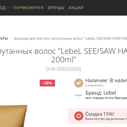
ХОД
ПАРФЮМЕРИЯ
БРЕНДЫ
АКЦИИ
ЕРЫ
Бальзам для мягких, запутанных волос "LebeL SEE/SAW HAIR 
апутанных волос "LebeL SEE/SAW
200ml"
(НФ-00029358)
Наличие: В нал
-15%
в наличии
Бренд: Lebel
все товары этого бренда
Скидка 15%!
Количество акционных 