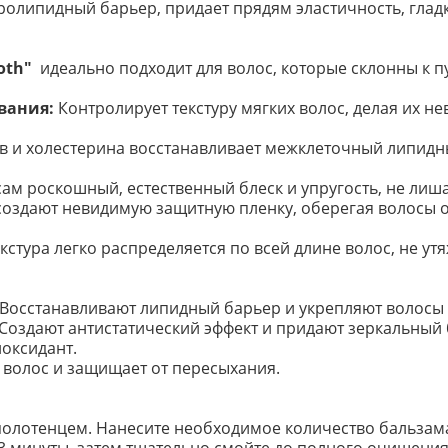
ролипидный барьер, придает прядям эластичность, гладк
ooth"
идеально подходит для волос, которые склонны к п
ывания:
Контролирует текстуру мягких волос, делая их н
в и холестерина восстанавливает межклеточный липидн
ам роскошный, естественный блеск и упругость, не лиш
 создают невидимую защитную пленку, оберегая волосы 
стура легко распределяется по всей длине волос, не утя
н: Восстанавливают липидный барьер и укрепляют волосы 
: Создают антистатический эффект и придают зеркальный 
оксидант.
ь волос и защищает от пересыхания.
лотенцем. Нанесите необходимое количество бальзама