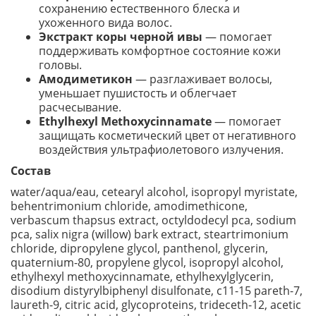
сохранению естественного блеска и
ухоженного вида волос.
Экстракт коры черной ивы
— помогает
поддерживать комфортное состояние кожи
головы.
Амодиметикон
— разглаживает волосы,
уменьшает пушистость и облегчает
расчесывание.
Ethylhexyl Methoxycinnamate
— помогает
защищать косметический цвет от негативного
воздействия ультрафиолетового излучения.
Состав
water/aqua/eau, cetearyl alcohol, isopropyl myristate,
behentrimonium chloride, amodimethicone,
verbascum thapsus extract, octyldodecyl pca, sodium
pca, salix nigra (willow) bark extract, steartrimonium
chloride, dipropylene glycol, panthenol, glycerin,
quaternium-80, propylene glycol, isopropyl alcohol,
ethylhexyl methoxycinnamate, ethylhexylglycerin,
disodium distyrylbiphenyl disulfonate, c11-15 pareth-7,
laureth-9, citric acid, glycoproteins, trideceth-12, acetic