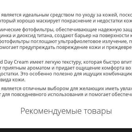
m является идеальным средством по уходу за кожей, поск
который хорошо маскирует покраснение и недостатки кож
химические фотофильтры, обеспечивающие надежную защи
инка и диоксид титана, создают барьер на поверхности 
фотофильтры поглощают ультрафиолетовое излучение, 
помогает предупреждать повреждение кожи и преждевре
ted Day Cream имеет легкую текстуру, которая быстро вп
т приятным ароматом и придает ощущение комфорта во 
едостатки. Это особенно полезно для ищущих комбинацию
вида кожи.
eam является отличным выбором для желающих иметь увл
 для повседневного использования и помогает обеспечи
Рекомендуемые товары