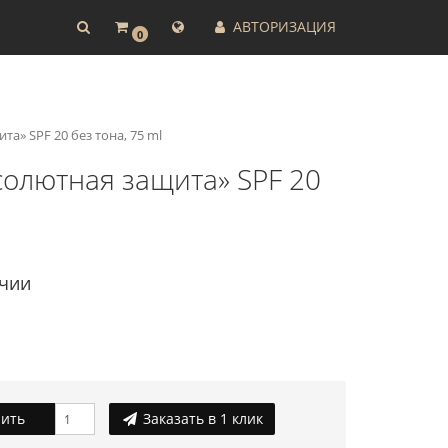
АВТОРИЗАЦИЯ
0
та» SPF 20 без тона, 75 ml
бсолютная защита» SPF 20
ичии
ить
Заказать в 1 клик