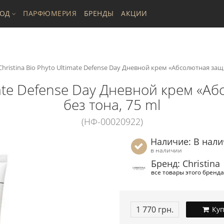
ХОД
ПАРФЮМЕРИЯ
БРЕНДЫ
АКЦИИ
Christina Bio Phyto Ultimate Defense Day Дневной крем «Абсолютная защи
imate Defense Day Дневной крем «А
без тона, 75 ml
(НФ-00020922)
Наличие: В нал
в наличии
Бренд: Christina
все товары этого бренда
1 770 грн.
Куп