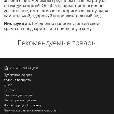
является незаменимым средством в вашем ритуале
по уходу за кожей. Он обеспечивает интенсивное
увлажнение, омолаживает и подтягивает кожу, даря
вам молодой, здоровый и привлекательный вид.
Инструкция:
Ежедневно наносить тонкий слой
крема на предварительно очищенную кожу.
Рекомендуемые товары
ИНФОРМАЦИЯ
Публичная оферта
Условия возврата
О нас
Контакты
Оплата и доставка
Наши преимущества
Дроп-shipping с Dr Beauty
Парикмахерам и салонам красоты