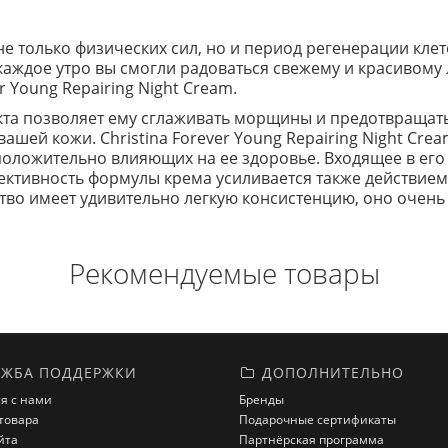
не только физических сил, но и период регенерации кле
каждое утро вы смогли радоваться свежему и красивому л
 Young Repairing Night Cream.
та позволяет ему сглаживать морщины и предотвращать
ашей кожи. Christina Forever Young Repairing Night Cre
оложительно влияющих на ее здоровье. Входящее в его 
фективность формулы крема усиливается также действи
тво имеет удивительно легкую консистенцию, оно очень 
Рекомендуемые товары
ЖБА ПОДДЕРЖКИ
ДОПОЛНИТЕЛЬНО
я с нами
Бренды
товара
Подарочные сертификаты
йта
Партнёрская программа