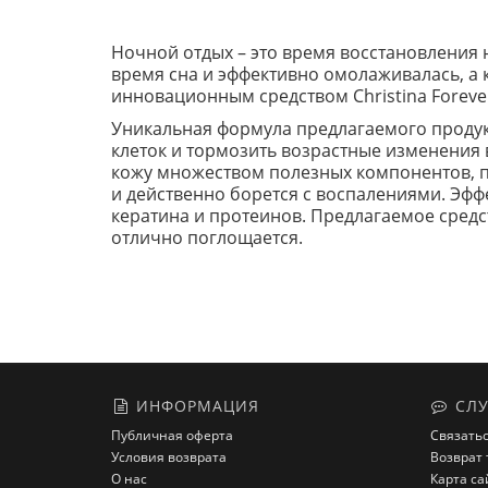
Ночной отдых – это время восстановления 
время сна и эффективно омолаживалась, а 
инновационным средством Christina Forever
Уникальная формула предлагаемого продук
клеток и тормозить возрастные изменения в
кожу множеством полезных компонентов, п
и действенно борется с воспалениями. Эф
кератина и протеинов. Предлагаемое средс
отлично поглощается.
ИНФОРМАЦИЯ
СЛУ
Публичная оферта
Связатьс
Условия возврата
Возврат 
О нас
Карта са