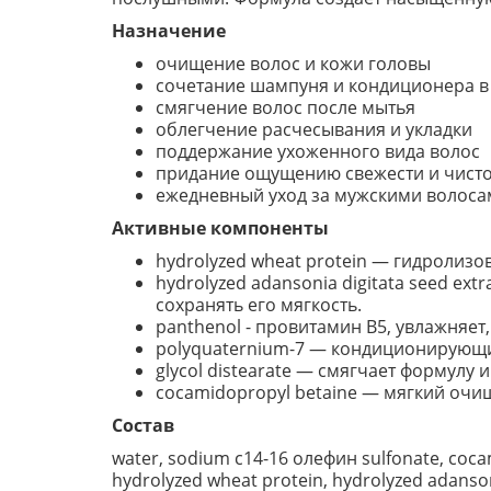
Назначение
очищение волос и кожи головы
сочетание шампуня и кондиционера в
смягчение волос после мытья
облегчение расчесывания и укладки
поддержание ухоженного вида волос
придание ощущению свежести и чист
ежедневный уход за мужскими волоса
Активные компоненты
hydrolyzed wheat protein — гидролиз
hydrolyzed adansonia digitata seed ex
сохранять его мягкость.
panthenol - провитамин B5, увлажняет
polyquaternium-7 — кондиционирующи
glycol distearate — смягчает формулу 
cocamidopropyl betaine — мягкий очи
Состав
water, sodium c14-16 олефин sulfonate, coca
hydrolyzed wheat protein, hydrolyzed adanson