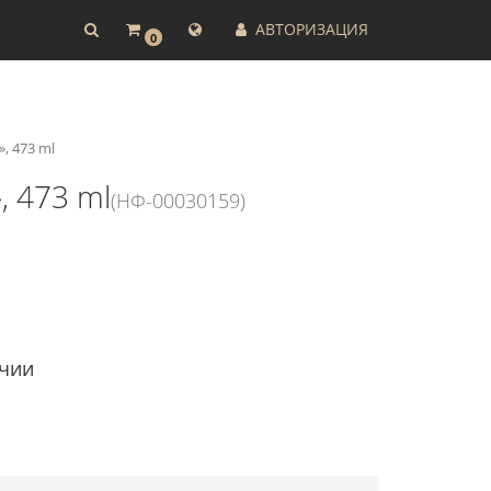
АВТОРИЗАЦИЯ
0
, 473 ml
, 473 ml
(НФ-00030159)
ичии