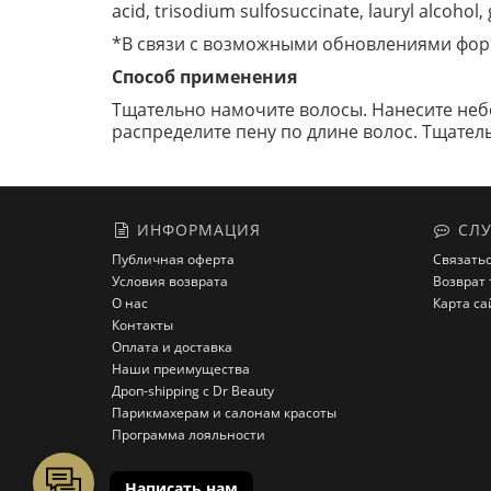
acid, trisodium sulfosuccinate, lauryl alcohol,
*В связи с возможными обновлениями форм
Способ применения
Тщательно намочите волосы. Нанесите неб
распределите пену по длине волос. Тщател
ИНФОРМАЦИЯ
СЛУ
Публичная оферта
Связатьс
Условия возврата
Возврат 
О нас
Карта са
Контакты
Оплата и доставка
Наши преимущества
Дроп-shipping с Dr Beauty
Парикмахерам и салонам красоты
Программа лояльности