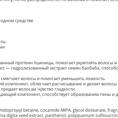
 одном средстве
оты
ми
ованный протеин пшеницы, помогает укреплять волосы и 
tract — гидролизованный экстракт семян баобаба, способ
, смягчает волосы и помогает уменьшить ломкость.
й компонент, облегчает расчесывание и делает волосы
и придает волосам чувство гладкости.
щающий компонент, способствует образованию пены и д
midopropyl betaine, cocamide MIPA, glycol distearate, fra
ia digita seed extract, panthenol, polyquanium sulfosuccin