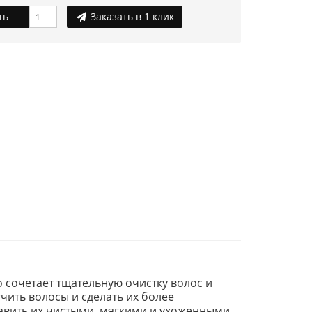
ть
Заказать в 1 клик
 сочетает тщательную очистку волос и
чить волосы и сделать их более
авить их чистыми, мягкими и ухоженными.