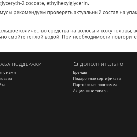
 glyceryth-2 cocoate, ethylhexylglycerin.
улы рекомендуем проверять актуальный состав на упак
ольшое количество средства на волосы и кожу головы,
ьно смойте теплой водой. При необходимости повторите
ЖБА ПОДДЕРЖКИ
ДОПОЛНИТЕЛЬНО
я с нами
Бренды
товара
Подарочные сертификаты
йта
Партнёрская программа
Акционные товары