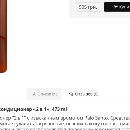
905 грн.
Купи
Описание
Отзывов (0)
ондиционер «2 в 1», 473 ml
р "2 в 1" с изысканным ароматом Palo Santo. Средство
огает удалить загрязнение, освежить кожу головы, смяг
пену, легко распределяется по волосам и помогает ост