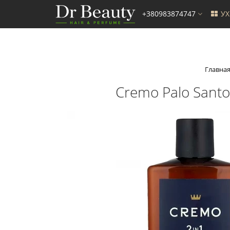
+380983874747
У
Главна
Cremo Palo Santo