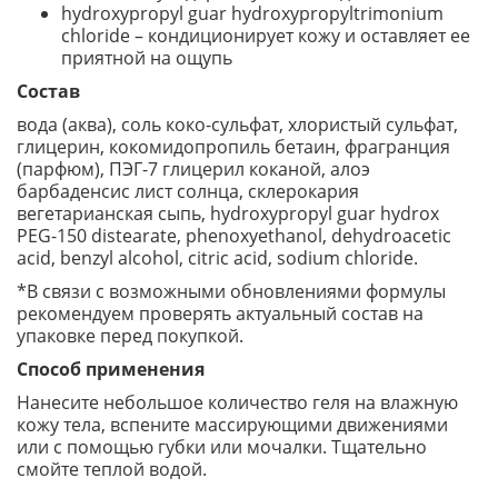
hydroxypropyl guar hydroxypropyltrimonium
chloride – кондиционирует кожу и оставляет ее
приятной на ощупь
Состав
вода (аква), соль коко-сульфат, хлористый сульфат,
глицерин, кокомидопропиль бетаин, фрагранция
(парфюм), ПЭГ-7 глицерил коканой, алоэ
барбаденсис лист солнца, склерокария
вегетарианская сыпь, hydroxypropyl guar hydrox
PEG-150 distearate, phenoxyethanol, dehydroacetic
acid, benzyl alcohol, citric acid, sodium chloride.
*В связи с возможными обновлениями формулы
рекомендуем проверять актуальный состав на
упаковке перед покупкой.
Способ применения
Нанесите небольшое количество геля на влажную
кожу тела, вспените массирующими движениями
или с помощью губки или мочалки. Тщательно
смойте теплой водой.