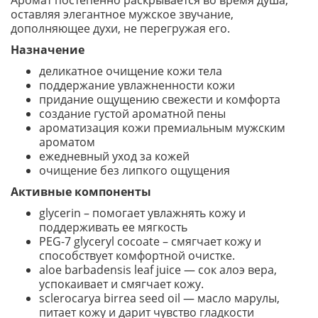
Аромат постепенно раскрывается во время душа,
оставляя элегантное мужское звучание,
дополняющее духи, не перегружая его.
Назначение
деликатное очищение кожи тела
поддержание увлажненности кожи
придание ощущению свежести и комфорта
создание густой ароматной пены
ароматизация кожи премиальным мужским
ароматом
ежедневный уход за кожей
очищение без липкого ощущения
Активные компоненты
glycerin – помогает увлажнять кожу и
поддерживать ее мягкость
PEG-7 glyceryl cocoate – смягчает кожу и
способствует комфортной очистке.
aloe barbadensis leaf juice — сок алоэ вера,
успокаивает и смягчает кожу.
sclerocarya birrea seed oil — масло марулы,
питает кожу и дарит чувство гладкости