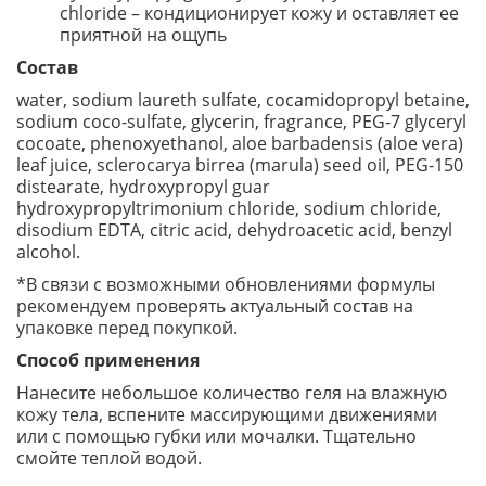
chloride – кондиционирует кожу и оставляет ее
приятной на ощупь
Состав
water, sodium laureth sulfate, cocamidopropyl betaine,
sodium coco-sulfate, glycerin, fragrance, PEG-7 glyceryl
cocoate, phenoxyethanol, aloe barbadensis (aloe vera)
leaf juice, sclerocarya birrea (marula) seed oil, PEG-150
distearate, hydroxypropyl guar
hydroxypropyltrimonium chloride, sodium chloride,
disodium EDTA, citric acid, dehydroacetic acid, benzyl
alcohol.
*В связи с возможными обновлениями формулы
рекомендуем проверять актуальный состав на
упаковке перед покупкой.
Способ применения
Нанесите небольшое количество геля на влажную
кожу тела, вспените массирующими движениями
или с помощью губки или мочалки. Тщательно
смойте теплой водой.