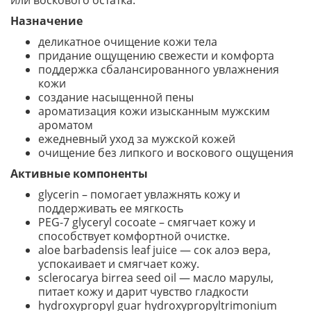
или воскового остатка.
Назначение
деликатное очищение кожи тела
придание ощущению свежести и комфорта
поддержка сбалансированного увлажнения
кожи
создание насыщенной пены
ароматизация кожи изысканным мужским
ароматом
ежедневный уход за мужской кожей
очищение без липкого и воскового ощущения
Активные компоненты
glycerin – помогает увлажнять кожу и
поддерживать ее мягкость
PEG-7 glyceryl cocoate – смягчает кожу и
способствует комфортной очистке.
aloe barbadensis leaf juice — сок алоэ вера,
успокаивает и смягчает кожу.
sclerocarya birrea seed oil — масло марулы,
питает кожу и дарит чувство гладкости
hydroxypropyl guar hydroxypropyltrimonium