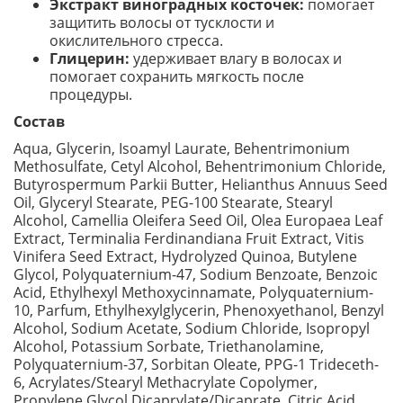
Экстракт виноградных косточек:
помогает
защитить волосы от тусклости и
окислительного стресса.
Глицерин:
удерживает влагу в волосах и
помогает сохранить мягкость после
процедуры.
Состав
Aqua, Glycerin, Isoamyl Laurate, Behentrimonium
Methosulfate, Cetyl Alcohol, Behentrimonium Chloride,
Butyrospermum Parkii Butter, Helianthus Annuus Seed
Oil, Glyceryl Stearate, PEG-100 Stearate, Stearyl
Alcohol, Camellia Oleifera Seed Oil, Olea Europaea Leaf
Extract, Terminalia Ferdinandiana Fruit Extract, Vitis
Vinifera Seed Extract, Hydrolyzed Quinoa, Butylene
Glycol, Polyquaternium-47, Sodium Benzoate, Benzoic
Acid, Ethylhexyl Methoxycinnamate, Polyquaternium-
10, Parfum, Ethylhexylglycerin, Phenoxyethanol, Benzyl
Alcohol, Sodium Acetate, Sodium Chloride, Isopropyl
Alcohol, Potassium Sorbate, Triethanolamine,
Polyquaternium-37, Sorbitan Oleate, PPG-1 Trideceth-
6, Acrylates/Stearyl Methacrylate Copolymer,
Propylene Glycol Dicaprylate/Dicaprate, Citric Acid,