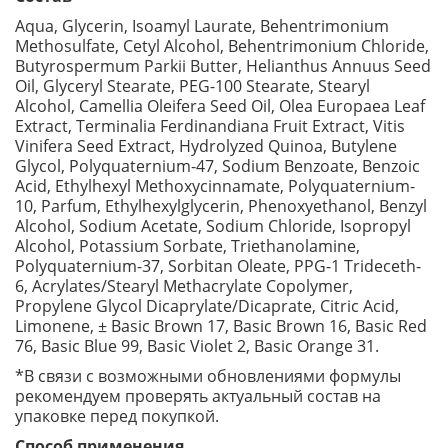
Aqua, Glycerin, Isoamyl Laurate, Behentrimonium
Methosulfate, Cetyl Alcohol, Behentrimonium Chloride,
Butyrospermum Parkii Butter, Helianthus Annuus Seed
Oil, Glyceryl Stearate, PEG-100 Stearate, Stearyl
Alcohol, Camellia Oleifera Seed Oil, Olea Europaea Leaf
Extract, Terminalia Ferdinandiana Fruit Extract, Vitis
Vinifera Seed Extract, Hydrolyzed Quinoa, Butylene
Glycol, Polyquaternium-47, Sodium Benzoate, Benzoic
Acid, Ethylhexyl Methoxycinnamate, Polyquaternium-
10, Parfum, Ethylhexylglycerin, Phenoxyethanol, Benzyl
Alcohol, Sodium Acetate, Sodium Chloride, Isopropyl
Alcohol, Potassium Sorbate, Triethanolamine,
Polyquaternium-37, Sorbitan Oleate, PPG-1 Trideceth-
6, Acrylates/Stearyl Methacrylate Copolymer,
Propylene Glycol Dicaprylate/Dicaprate, Citric Acid,
Limonene, ± Basic Brown 17, Basic Brown 16, Basic Red
76, Basic Blue 99, Basic Violet 2, Basic Orange 31.
*В связи с возможными обновлениями формулы
рекомендуем проверять актуальный состав на
упаковке перед покупкой.
Способ применения