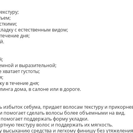
екстуру;
ъем;
сткими;
ладку с естественным видом;
течение дня;
й.
й;
емной и выразительной;
 хватает густоты;
я;
у в течение дня;
линга дома, в салоне или в дороге.
 избыток себума, придает волосам текстуру и прикорне
и помогает сделать волосы более объемными на вид.
 помогает поддержать форму укладки.
тную текстуру волос и поддержать их мягкость.
 высыханию средства и легкому финишу без утяжеления