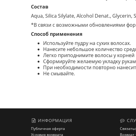
Состав
Aqua, Silica Silylate, Alcohol Denat., Glyceri
*В связи с возможными обновлениями форм
Способ применения
Используйте пудру на сухих волосах.
Нанесите небольшое количество средс
Легко приподнимите волосы у корней 
Сформируйте желаемую укладку рукам
При необходимости повторно нанесите
Не смывайте.
ИНФОРМАЦИЯ
СЛУ
Публичная оферта
Связатьс
Условия возврата
Возврат 