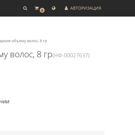
АВТОРИЗАЦИЯ
0
дания объему волос, 8 гр
у волос, 8 гр
(НФ-00027637)
ичии