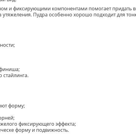
лицерином и фиксирующими компонентами помогает придать
утяжеления. Пудра особенно хорошо подходит для тонки
ности;
 финиша;
 стайлинга.
яют форму;
орней;
яжелого фиксирующего эффекта;
рическе форму и подвижность.