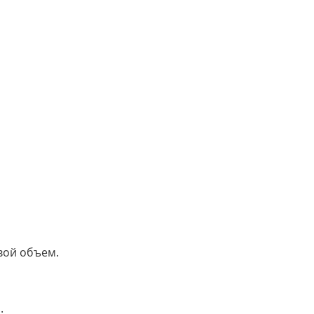
вой объем.
.