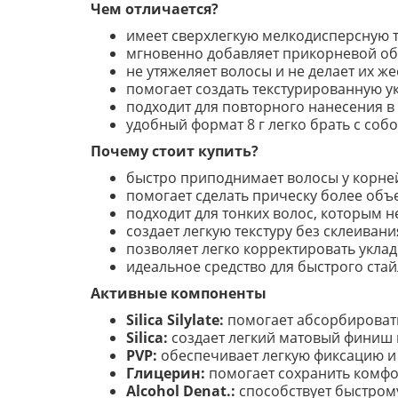
Чем отличается?
имеет сверхлегкую мелкодисперсную т
мгновенно добавляет прикорневой об
не утяжеляет волосы и не делает их же
помогает создать текстурированную ук
подходит для повторного нанесения в 
удобный формат 8 г легко брать с собо
Почему стоит купить?
быстро приподнимает волосы у корне
помогает сделать прическу более объ
подходит для тонких волос, которым не
создает легкую текстуру без склеивани
позволяет легко корректировать укладк
идеальное средство для быстрого стай
Активные компоненты
Silica Silylate:
помогает абсорбировать
Silica:
создает легкий матовый финиш 
PVP:
обеспечивает легкую фиксацию и
Глицерин:
помогает сохранить комфор
Alcohol Denat.:
способствует быстрому