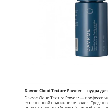
Davroe Cloud Texture Powder — пудра дл
Davroe Cloud Texture Powder — профессио
естественной подвижности волос. Средство
придать прическе более объемный, стильн