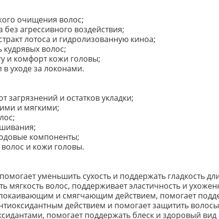
окого очищения волос;
 без агрессивного воздействия;
стракт лотоса и гидролизованную киноа;
 кудрявых волос;
гу и комфорт кожи головы;
в уходе за локонами.
т загрязнений и остатков укладки;
жими и мягкими;
лос;
ушивания;
ходовые компоненты;
волос и кожи головы.
 помогает уменьшить сухость и поддержать гладкость дл
ь мягкость волос, поддерживает эластичность и ухожен
покаивающим и смягчающим действием, помогает подде
нтиоксидантным действием и помогает защитить волосы
ксидантами, помогает поддержать блеск и здоровый вид 