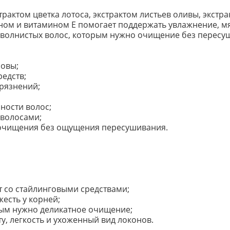
рактом цветка лотоса, экстрактом листьев оливы, экстр
ном и витамином E помогает поддержать увлажнение, мя
 волнистых волос, которым нужно очищение без пересу
ловы;
редств;
грязнений;
ности волос;
 волосами;
 очищения без ощущения пересушивания.
т со стайлинговыми средствами;
жесть у корней;
рым нужно деликатное очищение;
ту, легкость и ухоженный вид локонов.