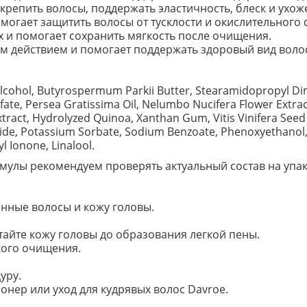
крепить волосы, поддержать эластичность, блеск и ухож
могает защитить волосы от тусклости и окислительного с
х и помогает сохранить мягкость после очищения.
м действием и помогает поддержать здоровый вид воло
l Alcohol, Butyrospermum Parkii Butter, Stearamidopropyl Di
ate, Persea Gratissima Oil, Nelumbo Nucifera Flower Extra
Extract, Hydrolyzed Quinoa, Xanthan Gum, Vitis Vinifera Seed
e, Potassium Sorbate, Sodium Benzoate, Phenoxyethanol, Et
yl Ionone, Linalool.
улы рекомендуем проверять актуальный состав на упак
нные волосы и кожу головы.
йте кожу головы до образования легкой пены.
кого очищения.
уру.
нер или уход для кудрявых волос Davroe.