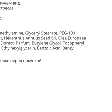
енный вид.
тресса.
с.
methylamine, Glyceryl Stearate, PEG-100
ct, Helianthus Annuus Seed Oil, Olea Europaea
 Extract, Parfum, Butylene Glycol, Tocopheryl
hylhexylglycerin, Benzoic Acid, Benzyl
овке перед покупкой.