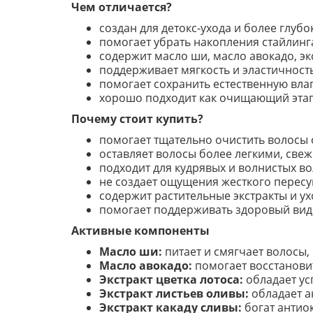
Чем отличается?
создан для детокс-ухода и более глуб
помогает убрать накопления стайлинга
содержит масло ши, масло авокадо, эк
поддерживает мягкость и эластичность
помогает сохранить естественную вла
хорошо подходит как очищающий этап 
Почему стоит купить?
помогает тщательно очистить волосы о
оставляет волосы более легкими, све
подходит для кудрявых и волнистых во
не создает ощущения жесткого перес
содержит растительные экстракты и у
помогает поддерживать здоровый вид 
Активные компоненты
Масло ши:
питает и смягчает волосы,
Масло авокадо:
помогает восстановит
Экстракт цветка лотоса:
обладает ус
Экстракт листьев оливы:
обладает а
Экстракт какаду сливы:
богат антио