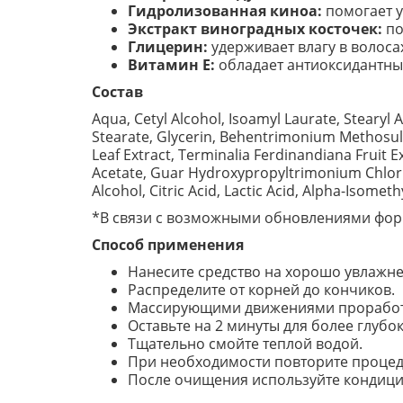
Гидролизованная киноа:
помогает у
Экстракт виноградных косточек:
по
Глицерин:
удерживает влагу в волоса
Витамин E:
обладает антиоксидантны
Состав
Aqua, Cetyl Alcohol, Isoamyl Laurate, Steary
Stearate, Glycerin, Behentrimonium Methosulf
Leaf Extract, Terminalia Ferdinandiana Fruit 
Acetate, Guar Hydroxypropyltrimonium Chlorid
Alcohol, Citric Acid, Lactic Acid, Alpha-Isometh
*В связи с возможными обновлениями форм
Способ применения
Нанесите средство на хорошо увлажне
Распределите от корней до кончиков.
Массирующими движениями проработа
Оставьте на 2 минуты для более глубо
Тщательно смойте теплой водой.
При необходимости повторите процед
После очищения используйте кондицио