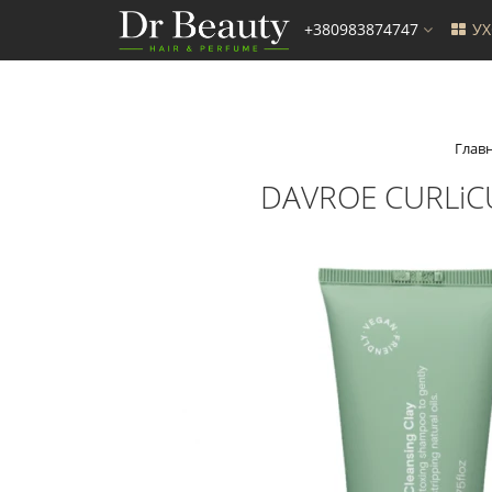
+380983874747
У
Глав
DAVROE CURLiCU