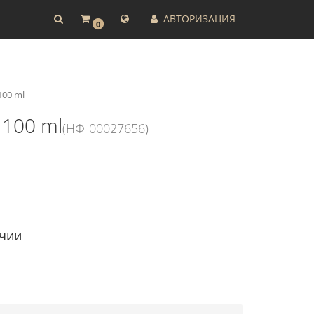
АВТОРИЗАЦИЯ
0
100 ml
 100 ml
(НФ-00027656)
ичии