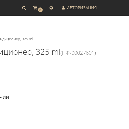
АВТОРИЗАЦИЯ
0
ндиционер, 325 ml
иционер, 325 ml
(НФ-00027601)
ичии