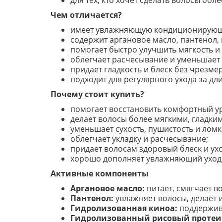
для тех, кто хочет сделать волосы бо
Чем отличается?
имеет увлажняющую кондиционирующу
содержит аргановое масло, пантенол,
помогает быстро улучшить мягкость и
облегчает расчесывание и уменьшает 
придает гладкость и блеск без чрезме
подходит для регулярного ухода за дл
Почему стоит купить?
помогает восстановить комфортный у
делает волосы более мягкими, гладки
уменьшает сухость, пушистость и ломк
облегчает укладку и расчесывание;
придает волосам здоровый блеск и у
хорошо дополняет увлажняющий уход 
Активные компоненты
Аргановое масло:
питает, смягчает во
Пантенол:
увлажняет волосы, делает 
Гидролизованная киноа:
поддержива
Гидролизованный рисовый протеи