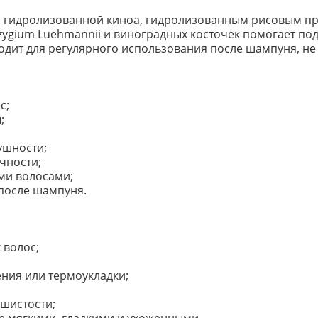
 гидролизованной киноа, гидролизованным рисовым пр
yzygium Luehmannii и виноградных косточек помогает по
дит для регулярного использования после шампуня, не 
с;
;
ушности;
чности;
ми волосами;
после шампуня.
 волос;
ения или термоукладки;
ушистости;