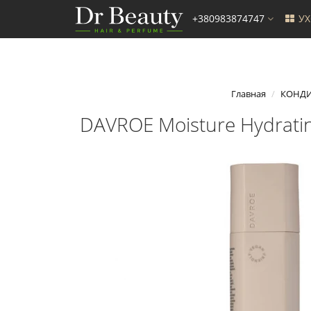
+380983874747
У
Главная
КОНД
DAVROE Moisture Hydrati