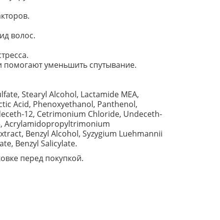
кторов.
ид волос.
тресса.
и помогают уменьшить спутывание.
fate, Stearyl Alcohol, Lactamide MEA,
ctic Acid, Phenoxyethanol, Panthenol,
ideceth-12, Cetrimonium Chloride, Undeceth-
5, Acrylamidopropyltrimonium
Extract, Benzyl Alcohol, Syzygium Luehmannii
e, Benzyl Salicylate.
овке перед покупкой.