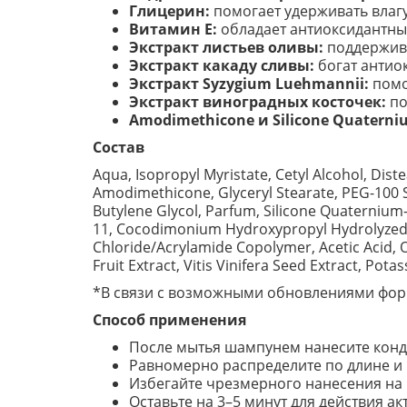
Глицерин:
помогает удерживать влагу
Витамин E:
обладает антиоксидантны
Экстракт листьев оливы:
поддержива
Экстракт какаду сливы:
богат антио
Экстракт Syzygium Luehmannii:
помо
Экстракт виноградных косточек:
по
Amodimethicone и Silicone Quaterni
Состав
Aqua, Isopropyl Myristate, Cetyl Alcohol, Di
Amodimethicone, Glyceryl Stearate, PEG-100 St
Butylene Glycol, Parfum, Silicone Quaternium
11, Cocodimonium Hydroxypropyl Hydrolyzed R
Chloride/Acrylamide Copolymer, Acetic Acid, O
Fruit Extract, Vitis Vinifera Seed Extract, Po
*В связи с возможными обновлениями форм
Способ применения
После мытья шампунем нанесите конд
Равномерно распределите по длине и
Избегайте чрезмерного нанесения на 
Оставьте на 3–5 минут для действия а