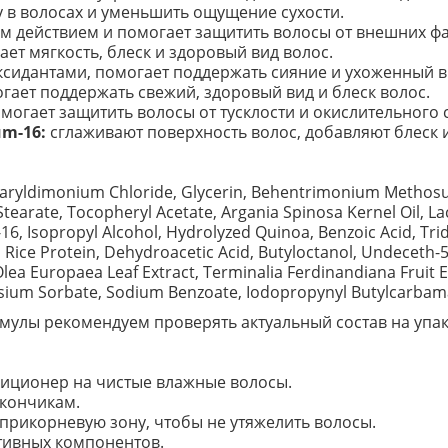
 в волосах и уменьшить ощущение сухости.
м действием и помогает защитить волосы от внешних фа
ет мягкость, блеск и здоровый вид волос.
ксидантами, помогает поддержать сияние и ухоженный в
гает поддержать свежий, здоровый вид и блеск волос.
могает защитить волосы от тусклости и окислительного с
um-16:
сглаживают поверхность волос, добавляют блеск 
stearyldimonium Chloride, Glycerin, Behentrimonium Methosul
earate, Tocopheryl Acetate, Argania Spinosa Kernel Oil, La
-16, Isopropyl Alcohol, Hydrolyzed Quinoa, Benzoic Acid, Tr
ice Protein, Dehydroacetic Acid, Butyloctanol, Undeceth-
lea Europaea Leaf Extract, Terminalia Ferdinandiana Fruit 
tassium Sorbate, Sodium Benzoate, Iodopropynyl Butylcarbamat
улы рекомендуем проверять актуальный состав на упак
иционер на чистые влажные волосы.
 кончикам.
прикорневую зону, чтобы не утяжелить волосы.
ктивных компонентов.