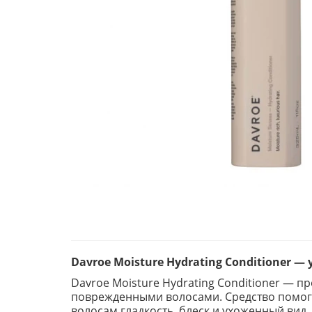
Davroe Moisture Hydrating Conditioner
Davroe Moisture Hydrating Conditioner — 
поврежденными волосами. Средство помога
волосам гладкость, блеск и ухоженный вид.