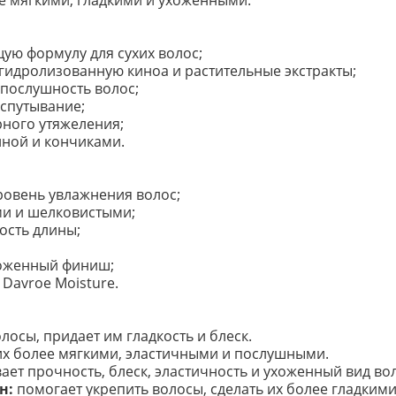
лее мягкими, гладкими и ухоженными.
ю формулу для сухих волос;
 гидролизованную киноа и растительные экстракты;
 послушность волос;
спутывание;
рного утяжеления;
иной и кончиками.
ровень увлажнения волос;
ми и шелковистыми;
ость длины;
хоженный финиш;
Davroe Moisture.
лосы, придает им гладкость и блеск.
их более мягкими, эластичными и послушными.
ет прочность, блеск, эластичность и ухоженный вид вол
н:
помогает укрепить волосы, сделать их более гладкими