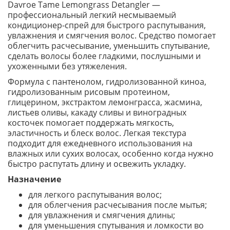
Davroe Tame Lemongrass Detangler —
профессиональный легкий несмываемый
кондиционер-спрей для быстрого распутывания,
увлажнения и смягчения волос. Средство помогает
облегчить расчесывание, уменьшить спутывание,
сделать волосы более гладкими, послушными и
ухоженными без утяжеления.
Формула с пантенолом, гидролизованной киноа,
гидролизованным рисовым протеином,
глицерином, экстрактом лемонграсса, жасмина,
листьев оливы, какаду сливы и виноградных
косточек помогает поддержать мягкость,
эластичность и блеск волос. Легкая текстура
подходит для ежедневного использования на
влажных или сухих волосах, особенно когда нужно
быстро распутать длину и освежить укладку.
Назначение
для легкого распутывания волос;
для облегчения расчесывания после мытья;
для увлажнения и смягчения длины;
для уменьшения спутывания и ломкости во