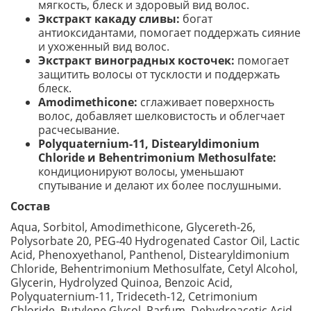
мягкость, блеск и здоровый вид волос.
Экстракт какаду сливы:
богат
антиоксидантами, помогает поддержать сияние
и ухоженный вид волос.
Экстракт виноградных косточек:
помогает
защитить волосы от тусклости и поддержать
блеск.
Amodimethicone:
сглаживает поверхность
волос, добавляет шелковистость и облегчает
расчесывание.
Polyquaternium-11, Distearyldimonium
Chloride и Behentrimonium Methosulfate:
кондиционируют волосы, уменьшают
спутывание и делают их более послушными.
Состав
Aqua, Sorbitol, Amodimethicone, Glycereth-26,
Polysorbate 20, PEG-40 Hydrogenated Castor Oil, Lactic
Acid, Phenoxyethanol, Panthenol, Distearyldimonium
Chloride, Behentrimonium Methosulfate, Cetyl Alcohol,
Glycerin, Hydrolyzed Quinoa, Benzoic Acid,
Polyquaternium-11, Trideceth-12, Cetrimonium
Chloride, Butylene Glycol, Parfum, Dehydroacetic Acid,