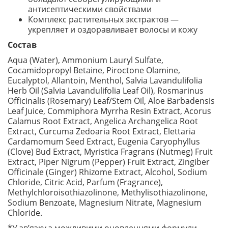
антисептическими свойствами
Комплекс растительных экстрактов —
укрепляет и оздоравливает волосы и кожу
Состав
Aqua (Water), Ammonium Lauryl Sulfate,
Cocamidopropyl Betaine, Piroctone Olamine,
Eucalyptol, Allantoin, Menthol, Salvia Lavandulifolia
Herb Oil (Salvia Lavandulifolia Leaf Oil), Rosmarinus
Officinalis (Rosemary) Leaf/Stem Oil, Aloe Barbadensis
Leaf Juice, Commiphora Myrrha Resin Extract, Acorus
Calamus Root Extract, Angelica Archangelica Root
Extract, Curcuma Zedoaria Root Extract, Elettaria
Cardamomum Seed Extract, Eugenia Caryophyllus
(Clove) Bud Extract, Myristica Fragrans (Nutmeg) Fruit
Extract, Piper Nigrum (Pepper) Fruit Extract, Zingiber
Officinale (Ginger) Rhizome Extract, Alcohol, Sodium
Chloride, Citric Acid, Parfum (Fragrance),
Methylchloroisothiazolinone, Methylisothiazolinone,
Sodium Benzoate, Magnesium Nitrate, Magnesium
Chloride.