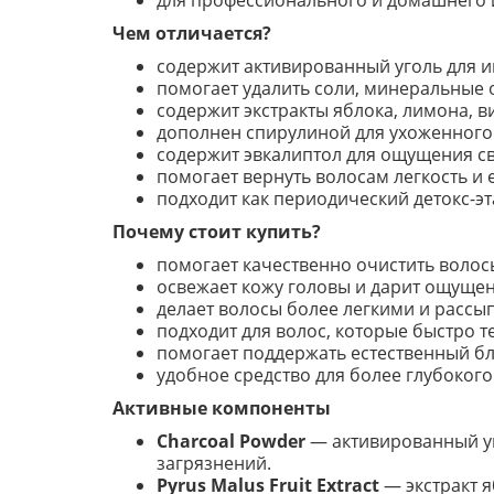
для профессионального и домашнего
Чем отличается?
содержит активированный уголь для 
помогает удалить соли, минеральные 
содержит экстракты яблока, лимона, 
дополнен спирулиной для ухоженного
содержит эвкалиптол для ощущения св
помогает вернуть волосам легкость и 
подходит как периодический детокс-эт
Почему стоит купить?
помогает качественно очистить волос
освежает кожу головы и дарит ощуще
делает волосы более легкими и рассы
подходит для волос, которые быстро т
помогает поддержать естественный бл
удобное средство для более глубоког
Активные компоненты
Charcoal Powder
— активированный уг
загрязнений.
Pyrus Malus Fruit Extract
— экстракт я