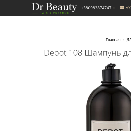
+380983874747
У
Главная
Д
Depot 108 Шампунь для