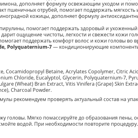
лимона, дополняет формулу освежающим уходом и помог
акт пшеничных отрубей, помогает поддержать мягкость 
виноградной кожицы, дополняет формулу антиоксидантн
спирулины, помогает поддержать здоровый и ухоженный 
арит ощущение чистоты, легкости и свежести кожи гол
омогает поддержать комфорт волос и кожи головы во 
de, Polyquaternium-7
— кондиционирующие компоненты,
e, Cocamidopropyl Betaine, Acrylates Copolymer, Citric Ac
m Chloride, Eucalyptol, Glycerin, Polyquaternium-7, Pyrus 
ulgare (Wheat) Bran Extract, Vitis Vinifera (Grape) Skin Extr
ce), Charcoal Powder.
улы рекомендуем проверять актуальный состав на упак
у головы. Мягко помассируйте до образования пены, ос
смойте водой. При необходимости повторите процедуру.