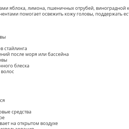
тами яблока, лимона, пшеничных отрубей, виноградной 
тами помогает освежить кожу головы, поддержать ест
овы
ов стайлинга
ений после моря или бассейна
овы
нного блеска
 волос
ся
говые средства
ре
ывает на открытом воздухе