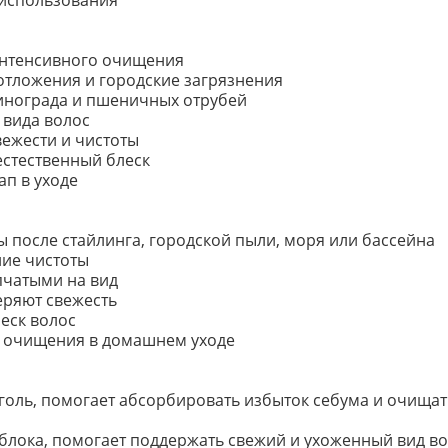
 использования
интенсивного очищения
отложения и городские загрязнения
винограда и пшеничных отрубей
 вида волос
ежести и чистоты
естественный блеск
ап в уходе
ы после стайлинга, городской пыли, моря или бассейна
ние чистоты
пчатыми на вид
еряют свежесть
еск волос
о очищения в домашнем уходе
оль, помогает абсорбировать избыток себума и очищат
блока, помогает поддержать свежий и ухоженный вид во