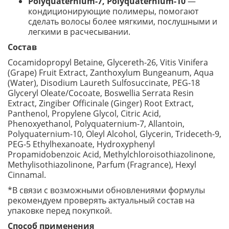
Polyquaternium-7, Polyquaternium-10
—
кондиционирующие полимеры, помогают
сделать волосы более мягкими, послушными и
легкими в расчесывании.
Состав
Cocamidopropyl Betaine, Glycereth-26, Vitis Vinifera
(Grape) Fruit Extract, Zanthoxylum Bungeanum, Aqua
(Water), Disodium Laureth Sulfosuccinate, PEG-18
Glyceryl Oleate/Cocoate, Boswellia Serrata Resin
Extract, Zingiber Officinale (Ginger) Root Extract,
Panthenol, Propylene Glycol, Citric Acid,
Phenoxyethanol, Polyquaternium-7, Allantoin,
Polyquaternium-10, Oleyl Alcohol, Glycerin, Trideceth-9,
PEG-5 Ethylhexanoate, Hydroxyphenyl
Propamidobenzoic Acid, Methylchloroisothiazolinone,
Methylisothiazolinone, Parfum (Fragrance), Hexyl
Cinnamal.
*В связи с возможными обновлениями формулы
рекомендуем проверять актуальный состав на
упаковке перед покупкой.
Способ применения