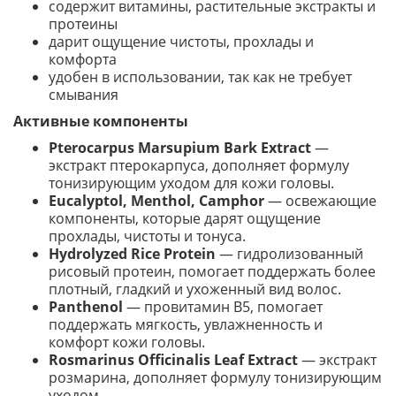
содержит витамины, растительные экстракты и
протеины
дарит ощущение чистоты, прохлады и
комфорта
удобен в использовании, так как не требует
смывания
Активные компоненты
Pterocarpus Marsupium Bark Extract
—
экстракт птерокарпуса, дополняет формулу
тонизирующим уходом для кожи головы.
Eucalyptol, Menthol, Camphor
— освежающие
компоненты, которые дарят ощущение
прохлады, чистоты и тонуса.
Hydrolyzed Rice Protein
— гидролизованный
рисовый протеин, помогает поддержать более
плотный, гладкий и ухоженный вид волос.
Panthenol
— провитамин B5, помогает
поддержать мягкость, увлажненность и
комфорт кожи головы.
Rosmarinus Officinalis Leaf Extract
— экстракт
розмарина, дополняет формулу тонизирующим
уходом.