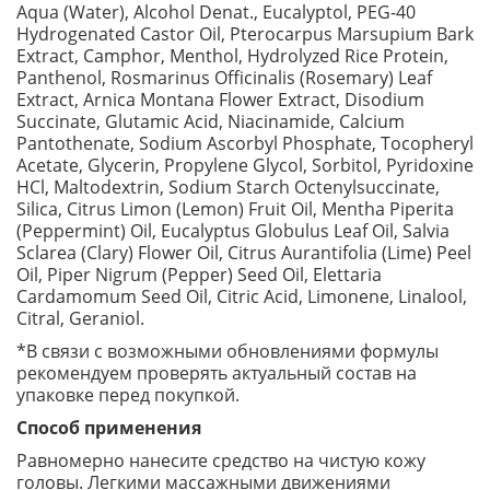
Aqua (Water), Alcohol Denat., Eucalyptol, PEG-40
Hydrogenated Castor Oil, Pterocarpus Marsupium Bark
Extract, Camphor, Menthol, Hydrolyzed Rice Protein,
Panthenol, Rosmarinus Officinalis (Rosemary) Leaf
Extract, Arnica Montana Flower Extract, Disodium
Succinate, Glutamic Acid, Niacinamide, Calcium
Pantothenate, Sodium Ascorbyl Phosphate, Tocopheryl
Acetate, Glycerin, Propylene Glycol, Sorbitol, Pyridoxine
HCl, Maltodextrin, Sodium Starch Octenylsuccinate,
Silica, Citrus Limon (Lemon) Fruit Oil, Mentha Piperita
(Peppermint) Oil, Eucalyptus Globulus Leaf Oil, Salvia
Sclarea (Clary) Flower Oil, Citrus Aurantifolia (Lime) Peel
Oil, Piper Nigrum (Pepper) Seed Oil, Elettaria
Cardamomum Seed Oil, Citric Acid, Limonene, Linalool,
Citral, Geraniol.
*В связи с возможными обновлениями формулы
рекомендуем проверять актуальный состав на
упаковке перед покупкой.
Способ применения
Равномерно нанесите средство на чистую кожу
головы. Легкими массажными движениями