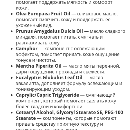
помогает поддержать мягкость и комфорт
кожи.
Olea Europaea Fruit Oil
— оливковое масло,
помогает смягчить кожу и поддержать ее
ухоженный вид.
Prunus Amygdalus Dulcis Oil
— масло сладкого
миндаля, помогает питать, смягчать и
разглаживать кожу.
Camphor
— компонент с освежающим
эффектом, помогает придать коже ощущение
тонуса и чистоты.
Mentha Piperita Oil
— масло мяты перечной,
дарит ощущение прохлады и свежести.
Eucalyptus Globulus Leaf Oil
— масло
эвкалипта, дополняет формулу освежающим и
тонизирующим уходом.
Caprylic/Capric Triglyceride
— смягчающий
компонент, который помогает сделать кожу
более гладкой и комфортной.
Cetearyl Alcohol, Glyceryl Stearate SE, PEG-100
Stearate
— компоненты, которые помогают
придать средству приятную текстуру и
поддержать мягкость кожи.