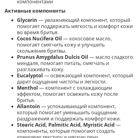
компонентами
Активные компоненты
Glycerin
— увлажняющий компонент, который
помогает поддержать мягкость и комфорт кожи
во время бритья.
Cocos Nucifera Oil
— кокосовое масло,
помогает смягчить кожу и улучшить
скольжение бритвы.
Prunus Amygdalus Dulcis Oil
— масло сладкого
миндаля, помогает питать, смягчать и
разглаживать кожу.
Eucalyptol
— освежающий компонент, который
дарит ощущение чистоты и легкости.
Menthol
— компонент с охлаждающим
эффектом, помогает освежить кожу после
бритья.
Allantoin
— успокаивающий компонент,
который помогает уменьшить ощущение
раздражения и поддержать комфорт кожи.
Stearic Acid, Palmitic Acid, Myristic Acid
—
компоненты, которые помогают создать
кремовую текстуру и мягкую пену.